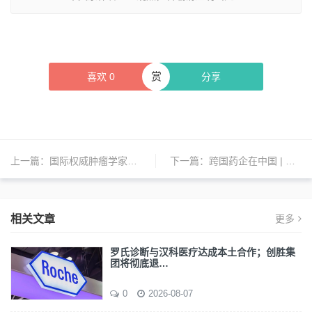
赏
喜欢
0
分享
上一篇：
国际权威肿瘤学家毛力回归贝达药业；辉瑞任命首席医疗官；强生在中国免疫领域拿下一个“全球首发” | 日报
下一篇：
跨国药企在中国 | 阿斯利康、飞利浦、万益特、武田、依视路陆逊梯卡、罗氏、葛兰素史克、辉瑞、默沙东、卫材等新动态
相关文章
更多
罗氏诊断与汉科医疗达成本土合作；创胜集
团将彻底退…
0
2026-08-07