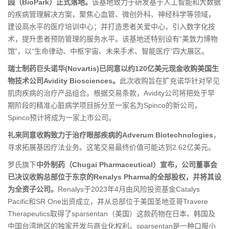
园（BioPark）正式落地。
该基地致力于研发基于人工智能和大数据
的疾病管理解决方案，聚焦心血管、微创外科、神经科学等领域，
建设高水平的医疗培训中心；并打造患者关爱中心，引入数字化技
术，提升患者预防管理的服务水平。该基地还特别设有“美敦力博物
馆”，以“生命律动、中枢宇宙、未来手术、智能医疗”四大展区。
瑞士制药巨头诺华(Novartis)已同意以约120亿美元现金收购美国生
物技术公司Avidity Biosciences。
此次收购旨在扩充诺华针对罕见
肌肉疾病的治疗产品组合。根据交易条款，Avidity公司将把处于早
期阶段的精准心脏病学项目拆分至一家名为Spinco的新公司，
Spinco预计将成为一家上市公司。
礼来同意收购致力于治疗眼部疾病的Adverum Biotechnologies
，
寻求拓展基因疗法业务。这笔交易最终价值可能达到2.62亿美元。
罗氏旗下
中外制药（Chugai Pharmaceutical）宣布，公司董事会
已决议收购总部位于东京的Renalys Pharma的全部股权，并将其设
为全资子公司。
Renalys于2023年4月由风险投资基金Catalys
Pacific和SR One出资成立，并从总部位于美国圣地亚哥Travere
Therapeutics取得了sparsentan（美国）这款药物在日本、韩国及
中国台湾地区的独家开发与商业化权利。sparsentan是一种口服小