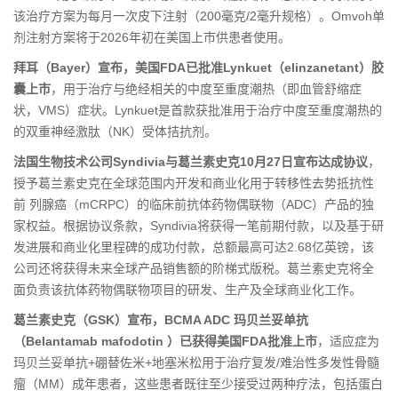
该治疗方案为每月一次皮下注射（200毫克/2毫升规格）。Omvoh单
剂注射方案将于2026年初在美国上市供患者使用。
拜耳（Bayer）宣布，美国FDA已批准Lynkuet（elinzanetant）胶
囊上市
，用于治疗与绝经相关的中度至重度潮热（即血管舒缩症
状，VMS）症状。Lynkuet是首款获批准用于治疗中度至重度潮热的
的双重神经激肽（NK）受体拮抗剂。
法国生物技术公司Syndivia与葛兰素史克10月27日宣布达成协议
，
授予葛兰素史克在全球范围内开发和商业化用于转移性去势抵抗性
前 列腺癌（mCRPC）的临床前抗体药物偶联物（ADC）产品的独
家权益。根据协议条款，Syndivia将获得一笔前期付款，以及基于研
发进展和商业化里程碑的成功付款，总额最高可达2.68亿英镑，该
公司还将获得未来全球产品销售额的阶梯式版税。葛兰素史克将全
面负责该抗体药物偶联物项目的研发、生产及全球商业化工作。
葛兰素史克（GSK）宣布，BCMA ADC 玛贝兰妥单抗
（Belantamab mafodotin ）已获得美国FDA批准上市
，适应症为
玛贝兰妥单抗+硼替佐米+地塞米松用于治疗复发/难治性多发性骨髓
瘤（MM）成年患者，这些患者既往至少接受过两种疗法，包括蛋白