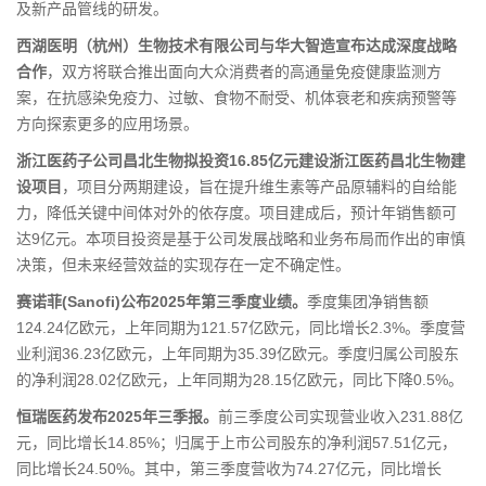
及新产品管线的研发。
西湖医明（杭州）生物技术有限公司与华大智造宣布达成深度战略
合作
，双方将联合推出面向大众消费者的高通量免疫健康监测方
案，在抗感染免疫力、过敏、食物不耐受、机体衰老和疾病预警等
方向探索更多的应用场景。
浙江医药子公司昌北生物拟投资16.85亿元建设浙江医药昌北生物建
设项目
，项目分两期建设，旨在提升维生素等产品原辅料的自给能
力，降低关键中间体对外的依存度。项目建成后，预计年销售额可
达9亿元。本项目投资是基于公司发展战略和业务布局而作出的审慎
决策，但未来经营效益的实现存在一定不确定性。
赛诺菲(Sanofi)公布2025年第三季度业绩。
季度集团净销售额
124.24亿欧元，上年同期为121.57亿欧元，同比增长2.3%。季度营
业利润36.23亿欧元，上年同期为35.39亿欧元。季度归属公司股东
的净利润28.02亿欧元，上年同期为28.15亿欧元，同比下降0.5%。
恒瑞医药发布2025年三季报。
前三季度公司实现营业收入231.88亿
元，同比增长14.85%；归属于上市公司股东的净利润57.51亿元，
同比增长24.50%。其中，第三季度营收为74.27亿元，同比增长