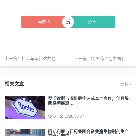
赏
喜欢
0
分享
上一篇：
礼来与英伟达共建制药业最强超算和AI工厂；荃信生物与罗氏达成授权交易；第十一批国采拟中选结果公布 | 日报
下一篇：
跨国药企在中国 | 阿斯利康、辉瑞、飞利浦、丹纳赫、诺华、勃林格殷格翰、泰利福、武田、罗氏、费森尤斯卡比等新动态
相关文章
更多
罗氏诊断与汉科医疗达成本土合作；创胜集
团将彻底退…
0
2026-08-07
阿斯利康与石药集团合资共建生物制剂生产