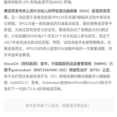
酶体抑制剂 (PI) 和免疫调节剂(IMID) 药物。
赛诺菲宣布终止其针对幼儿的呼吸道合胞病毒（RSV）疫苗研发项
目
，这一决定源于该候选疫苗SP0125在关键3期临床试验中表现未
达预期。SP0125是一款经鼻给药的减毒活疫苗，最初被赛诺菲寄予
厚望。为验证其有效性与安全性，赛诺菲启动了规模庞大的3期试
验，计划招募约6300名6个月至22个月大的幼儿参与研究，原定于
2027年底完成全部试验流程。然而，试验进程并未按预期推进。对
赛诺菲而言，SP0125的终止是其RSV战略布局的一次重要调整，但
并非放弃该赛道。
OncoC4（昂科医药）宣布，中国国家药品监督管理局（NMPA）已
授予gotistobart（BNT316/ONC-392）突破性治疗（BTD）认定
，
用于治疗既往免疫检查疗法（IO）病情进展的鳞状细胞非小细胞肺
癌（sqNSCLC）患者。Gotistobart是由BioNTech和OncoC4联合开
发的下一代抗CTLA-4抗体候选药物。
本文系作者个人观点，转载请注明出处！