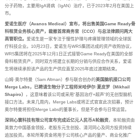
分子药物，主要用IgA肾病（IgAN）治疗，已于2023年2月在美国上
市。
爱诺生医疗（Avanos Medical）宣布，将出售美国Game Ready骨
科租赁业务核心资产，裁撤首席商务官（CCO）与总法律顾问两大
高管职位。
爱诺生是一家专注于慢性护理与疼痛管理领域的全球医
疗科技企业。10月23日，爱诺生与WRS集团达成的资产收购协议，
WRS集团将在2025年12月1日正式接管Game Ready在美国的全部
骨科租赁资产，同时双方将建立长期的分销与供应合作关系，爱诺
生将继续承担该产品的生产供应直至2025年底过渡期结束。
山姆·奥尔特曼（Sam Altman）参与联合创办的
美国脑机接口公司
Merge Labs，已聘请生物分子工程师米哈伊尔·夏皮罗（Mikhail
Shapiro）
，这意味着该公司或采用“基因治疗+超声”的无创型脑机
接口方法。未来几周内，Merge Labs或将正式官宣此次招募，预计
奥尔特曼将担任Merge Labs的董事长，但是不会参与日常运营。
深圳心寰科技有限公司宣布完成近亿元人民币A轮融资
，本轮融资由
美敦力中国基金领投，老股东元生创投、清河同心及同方投资持续
追加投资。本轮所筹资金将用于公司核心产品的量产、商业化推广