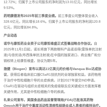
12.72%；归属于上市公司股东的净利润为13.01亿元，同比增长
9.53%。
药明康德发布2025年前三季度业绩。
前三季度公司整体营业收入
328.6亿元，同比增长18.6%。归属于上市公司股东的净利润120.8
亿元，同比增长84.8%。
产业动态
诺华与康哲药业全资子公司康哲维盛正式签署战略合作协议。
自
2025年11月1日起，诺长将旗下两款眼科产品诺适得(雷珠单抗注射
液)与倍优适(布西珠单抗注射液)在中国的独家进口、商业推广和分
销权转上给康哲维盛，协议为期5年。
渤健（Biogen）宣布以高达11亿美元的价格与Vanqua Bio达成协
议
，获得后者临床前口服C5aR1拮抗剂的全球独家权益。该药物用
于治疗中性粒细胞介导的炎症疾病，计划2027年提交IND申请。
C5aR1在驱动与组织炎症相关的免疫级联反应关键成分方面发挥着
关键作用，尤其是中性粒细胞介导的疾病。
礼来公司宣布，美国食品药品监督管理局(FDA)已批准其药物
Omvoh用于治疗中重度活动性溃疡性结肠炎成人患者的维持治疗。