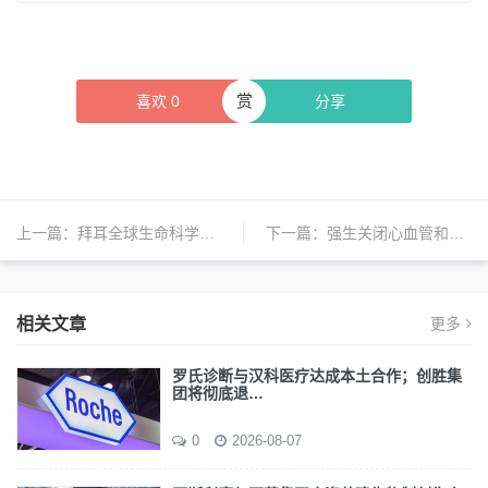
赏
喜欢
0
分享
上一篇：
拜耳全球生命科学共创平台落地上海浦东；赫力昂增持中美天津史克股权至88%；瓦里安北京全球创新中心多个联合实验室揭牌 | 日报
下一篇：
强生关闭心血管和代谢药物部门；石药创新制药董事长、总经理双双辞职；豪雅在苏州打造其国内首个人工晶状体生产基地 | 日报
相关文章
更多
罗氏诊断与汉科医疗达成本土合作；创胜集
团将彻底退…
0
2026-08-07