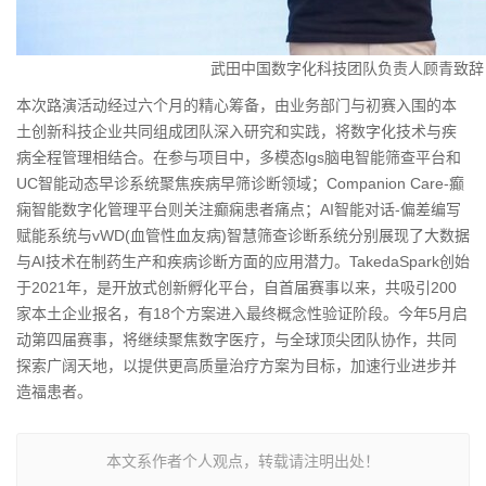
武田中国数字化科技团队负责人顾青致辞
本次路演活动经过六个月的精心筹备，由业务部门与初赛入围的本
土创新科技企业共同组成团队深入研究和实践，将数字化技术与疾
病全程管理相结合。在参与项目中，多模态lgs脑电智能筛查平台和
UC智能动态早诊系统聚焦疾病早筛诊断领域；Companion Care-癫
痫智能数字化管理平台则关注癫痫患者痛点；AI智能对话-偏差编写
赋能系统与vWD(血管性血友病)智慧筛查诊断系统分别展现了大数据
与AI技术在制药生产和疾病诊断方面的应用潜力。TakedaSpark创始
于2021年，是开放式创新孵化平台，自首届赛事以来，共吸引200
家本土企业报名，有18个方案进入最终概念性验证阶段。今年5月启
动第四届赛事，将继续聚焦数字医疗，与全球顶尖团队协作，共同
探索广阔天地，以提供更高质量治疗方案为目标，加速行业进步并
造福患者。
本文系作者个人观点，转载请注明出处！