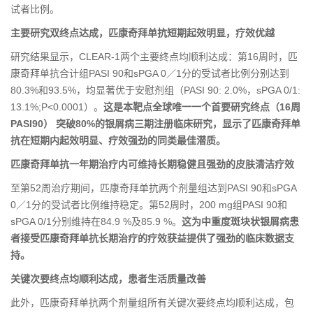
试者比例。
主要研究双终点达成，匹康奇拜单抗短期起效明显，疗效优越
研究结果显示，CLEAR-1两个主要终点均顺利达成：第16周时，匹
康奇拜单抗合计组PASI 90和sPGA 0／1分的受试者比例分别达到
80.3%和93.5%，均显著优于安慰剂组（PASI 90: 2.0%，sPGA 0/1:
13.1%;P<0.0001）。
这是本靶点全球唯一一个首要研究终点（
16周
PASI90） 突破80%的银屑病三期注册临床研究，显示了匹康奇拜单
抗在短期内起效明显、疗效强劲的同类最佳潜质。
匹康奇拜单抗一年期治疗内可维持长期稳健且强劲的皮肤清洁疗效
至第52周治疗期间，匹康奇拜单抗两个剂量组达到PASI 90和sPGA
0／1分的受试者比例维持稳定。第52周时，200 mg组PASI 90和
sPGA 0/1分别维持在84.9 %及85.9 %。
这为中重度斑块状银屑病患
者接受匹康奇拜单抗长期治疗的疗效获益提供了强劲的临床数据支
持。
关键次要终点均顺利达成，患者生活质量改善
此外，匹康奇拜单抗两个剂量组所有关键次要终点均顺利达成，包