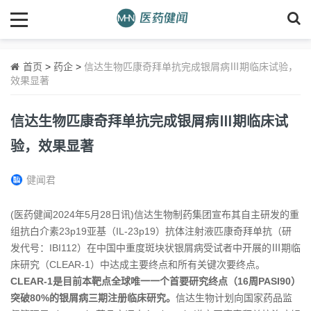
首页
>
药企
>
信达生物匹康奇拜单抗完成银屑病Ⅲ期临床试验，
效果显著
信达生物匹康奇拜单抗完成银屑病Ⅲ期临床试
验，效果显著
健闻君
(医药健闻2024年5月28日讯)信达生物制药集团宣布其自主研发的重
组抗白介素23p19亚基（IL-23p19）抗体注射液匹康奇拜单抗（研
发代号：IBI112）在中国中重度斑块状银屑病受试者中开展的Ⅲ期临
床研究（CLEAR-1）中达成主要终点和所有关键次要终点。
CLEAR-1是目前本靶点全球唯一一个首要研究终点（16周PASI90）
突破80%的银屑病三期注册临床研究。
信达生物计划向国家药品监