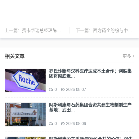
上一篇：
费卡华瑞总经理陈光离职；强生收购Numab新药扩充皮肤病管线；默沙接近收购眼科公司Eyebiotech | 日报
下一篇：
西方药企纷纷与中国药商达成许可协议；礼来53亿美元扩产热门减肥药供应将大增；联影医疗CFO离职 | 日报
相关文章
更多
罗氏诊断与汉科医疗达成本土合作；创胜集
团将彻底退…
0
2026-08-07
阿斯利康与石药集团合资共建生物制剂生产
基地；武田…
0
2026-08-06
阿斯利康股东质疑与BMS合并的价值；强生