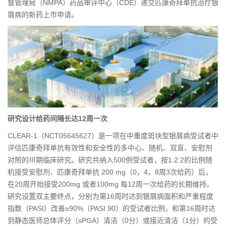
督管理局（NMPA）药品审评中心（CDE）递交匹康奇拜单抗治疗银
屑病的新药上市申请。
研究设计给药间隔长达
12周一次
CLEAR-1（NCT05645627）是一项在中重度斑块型银屑病受试者中
评估匹康奇拜单抗有效性和安全性的多中心、随机、双盲、安慰剂
对照的Ⅲ期临床研究。研究共纳入500例受试者，按1:2:2的比例随
机接受安慰剂、匹康奇拜单抗 200 mg（0，4，8周3次给药）后，
在20周开始接受200mg 或者100mg 每12周一次给药的长期维持。
研究设置双主要终点，分别为第16周时达到银屑病面积和严重程度
指数（PASI）改善≥90%（PASI 90）的受试者比例，和第16周时达
到静态医师总体评分（sPGA）清洁（0分）或接近清洁（1分）的受