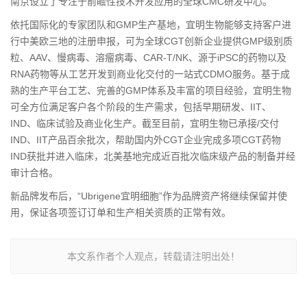
南京设立了专注于前瞻性技术开发应用的全球CMC研发中心。
依托国际化的专家团队和GMP生产基地，宜明生物能够支持客户进
行中美欧三地的注册申报，可为全球CGT创新企业提供GMP级别质
粒、AAV、慢病毒、溶瘤病毒、CAR-T/NK、源于iPSC的药物以及
RNA药物等从工艺开发到商业化交付的一站式CDMO服务。基于成
熟的生产平台工艺、完善的GMP体系及丰富的项目经验，宜明生物
可全方位满足客户各个阶段的生产需求，包括早期研发、IIT、
IND、临床试验及商业化生产。截至目前，宜明生物已承接/交付
IND、IIT产品百余批次，帮助国内外CGT企业完成多项CGT药物
IND获批并进入临床，北美基地完成近百批次临床级产品的制备并经
审计合格。
新品牌发布后，“Ubrigene宜明细胞”作为品牌资产将继续保留并使
用，保证各项签订订单和生产相关资质的正常有效。
本文系作者个人观点，转载请注明出处！