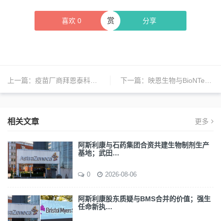
赏
喜欢
0
分享
上一篇：
疫苗厂商拜恩泰科营收下降95%；日企退出中药企业紫光辰济股东行列；GSK诉辉瑞疫苗专利侵权 | 日报
下一篇：
映恩生物与BioNTech扩大合作，加速开发第三个针对实体肿瘤的抗体偶联药物疗法
相关文章
更多
阿斯利康与石药集团合资共建生物制剂生产
基地；武田…
0
2026-08-06
阿斯利康股东质疑与BMS合并的价值；强生
任命新执…