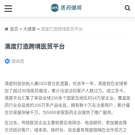
首页
>
大健康
>
滴度打造跨境医贸平台
滴度打造跨境医贸平台
健闻君
滴度科技创始人兼CEO袁仕民透露，仅去年一年，滴度就在全球参
加了超过30场医药展览，累计洽谈过的客户人数过万。成立至今，
滴度平台汇集了来自全球150多个国家及地区的14万家企业，覆盖医
药行业全品类的100万条产品信息，拥有数十万名注册用户，累计撮
合交易量突破千万，为5000余家医药企业提供了推广服务。
在过去，传统医贸企业主要依靠实地拜访、电话邮件、参加展会等
方式结识客户，成本高、耗时长、信息量有限是阻隔在合作双方之