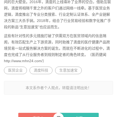
间的巨大壁垒。2016年，滴度的上线填补了业界的空白，借助互联
网，滴度将相隔千里之外的客户们通过网络一线牵。基于医贸业务
逻辑，滴度推出了专业分类搜索、行业定制认证体系、全产业链解
决方案三大杀手锏。2018年，结合了行业贸易经验和数字化推广手
段的新品“生意加速宝”也应运而生。
这些有针对性的多元措施打破了供需双方在医贸领域内的信息隔
阂，有效匹配生产上下游资源，同时助推了滴度的医疗健康产品跨
境贸易一站式服务解决方案的诞生。而就在不断进化的过程中，滴
度也完成了从行业服务者到规则制定者的角色转变。（医药健闻
http://www.mhn24.com/）
医贸企业
滴度科技
生意加速宝
本文系作者个人观点，转载请注明出处！