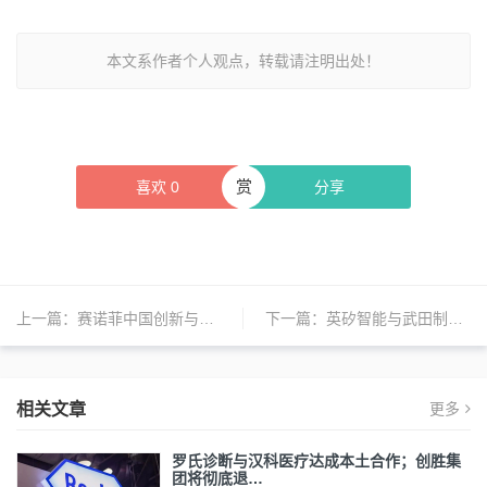
本文系作者个人观点，转载请注明出处！
赏
喜欢
0
分享
上一篇：
赛诺菲中国创新与运营中心成都新址启用；阿斯利康与石药集团签署新协议；诺纳生物任命首席运营官 | 日报
下一篇：
英矽智能与武田制药达成超6亿美元战略合作；信达将负责礼来阿贝西利片国内商业化推广；益普生宣布新收购 | 日报
相关文章
更多
罗氏诊断与汉科医疗达成本土合作；创胜集
团将彻底退…