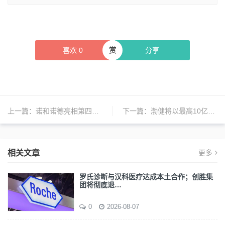
赏
喜欢
0
分享
上一篇：
诺和诺德亮相第四届链博会：扩容健康生态，奔赴患者所需
下一篇：
渤健将以最高10亿美元收购RayThera；诺和诺德未来会增加在中国的BD交易；派林生物控制权转让事项终止 | 日报
相关文章
更多
罗氏诊断与汉科医疗达成本土合作；创胜集
团将彻底退…
0
2026-08-07