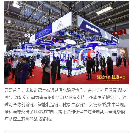
开幕首日，诺和诺德宣布通过深化跨界协作，进一步扩容健康"朋友
圈"，以切实行动为患者提供全周期健康支持。在本届链博会上，通
过对全球创新链、智能制造链、健康生态链"三大链条"的集中呈现，
诺和诺德交出了其深耕中国、携手合作伙伴共建全周期、全链条慢
病防控生态圈的战略答卷。