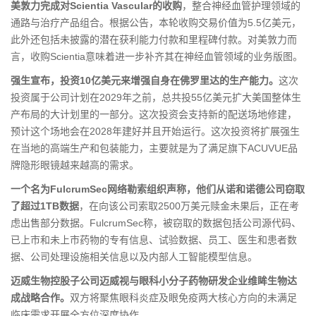
美敦力完成对Scientia Vascular的收购
，整合神经血管护理领域的
通路与治疗产品组合。根据公告，本轮收购交易价值为5.5亿美元，
此外还包括未披露的潜在获利能力付款和里程碑付款。对美敦力而
言，收购Scientia意味着进一步补齐其在神经血管领域的业务版图。
强生宣布，投资10亿美元来增强自身在佛罗里达的生产能力。
这次
投资属于公司计划在2029年之前，总共投55亿美元扩大美国整体生
产布局的大计划里的一部分。这次投资会支持新的配送场地修建，
预计这个场地会在2028年建好并且开始运行。这次投资将扩展强生
在当地的高端生产和包装能力，主要就是为了满足旗下ACUVUE品
牌隐形眼镜越来越高的需求。
一个名为FulcrumSec网络勒索组织声称，他们从诺和诺德公司窃取
了超过1TB数据
，在向该公司索取2500万美元赎金未果后，正在考
虑出售部分数据。FulcrumSec称，被窃取的数据包括公司源代码、
已上市和未上市药物的专有信息、试验数据、员工、医生和患者数
据、公司处理设施相关信息以及内部人工智能模型信息。
迈威生物控股子公司迈威视与眼科小分子药物研发企业维眸生物达
成战略合作。
双方将聚焦眼科炎症及眼免疫两大核心方向的未满足
临床需求开展全方位深度协作。