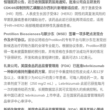
恒瑞医药公告，近日收到国家药监局通知，批准公司自主研发的
CDK4/6抑制剂羟乙磺酸达尔西利片新增新适应症
，用于激素受体
（HR）阳性、人表皮生长因子受体2（HER2）阴性的高复发风险的
早期乳腺癌患者的辅助治疗。该药品此前已获批两项适应症，适用
于HR+/HER2-局部晚期或转移性乳腺癌患者。
Protillion Biosciences与默沙东（MSD）签署一项多靶点发现合
作及许可协议。
该协议将结合Protillion的专有平台与默沙东在发现创
新候选治疗药物方面的全球专业能力。根据协议条款，Protillion将获
得一笔未披露数额的预付款，并有资格在多款疗法成功开发的情况
下获得研究、开发和商业里程碑付款，最高可达5.1亿美元。
礼来公司，美国食品药品监督管理局（FDA）已批准lebrikizumab
一种新的维持剂量给药方案
，即对于中重度特应性皮炎成人和12岁
及以上、体重至少为40公斤的青少年患者，可每八周给药一次，每
次单剂皮下注射（250 mg/2 mL）。Lebrikizumab 此前已获批每月
一次的维持给药方案，长期数据显示其可实现持久的疾病控制。礼
来中国已递交 lebrikizumab 上市申请，正在国家药品监督管理局药
品审评中心审评中。
新桥生物宣布，美国食品药品监督管理局（FDA）授予其核心管线