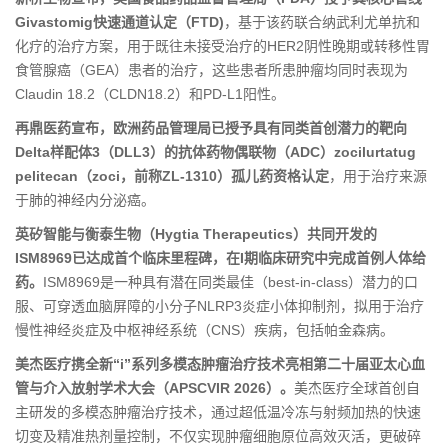
Givastomig快速通道认定（FTD)
，基于该药联合纳武利尤单抗和
化疗的治疗方案，用于既往未接受治疗的HER2阴性晚期或转移性胃
食管腺癌（GEA）患者的治疗，这些患者所患肿瘤均同时表现为
Claudin 18.2（CLDN18.2）和PD-L1阳性。
再鼎医药宣布，欧洲药品管理局已授予具有同类首创潜力的靶向
Delta样配体3（DLL3）的抗体药物偶联物（ADC）zocilurtatug
pelitecan（zoci，前称ZL-1310）孤儿药资格认定
，用于治疗来源
于肺的神经内分泌癌。
英矽智能与衡泰生物（Hygtia Therapeutics）共同开发的
ISM8969已达成首个临床里程碑，在I期临床研究中完成首例人体给
药。
ISM8969是一种具有潜在同类最佳（best-in-class）潜力的口
服、可穿透血脑屏障的小分子NLRP3炎症小体抑制剂，拟用于治疗
慢性神经炎症及中枢神经系统（CNS）疾病，包括帕金森病。
美杰医疗携全新“i”系列多模态肿瘤治疗技术亮相第二十届亚太心血
管与介入放射学术大会（APSCVIR 2026）。
美杰医疗全球首创自
主研发的多模态肿瘤治疗技术，通过超低温冷冻与射频加热的快速
切变及精准热剂量控制，不仅实现肿瘤细胞原位高效灭活，更破碎