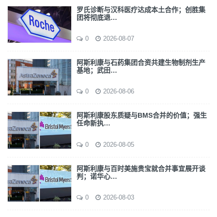
罗氏诊断与汉科医疗达成本土合作；创胜集
团将彻底退…
0
2026-08-07
阿斯利康与石药集团合资共建生物制剂生产
基地；武田…
0
2026-08-06
阿斯利康股东质疑与BMS合并的价值；强生
任命新执…
0
2026-08-05
阿斯利康与百时美施贵宝就合并事宜展开谈
判；诺华心…
0
2026-08-03