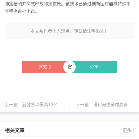
肿瘤细胞并高效释放肿瘤抗原。该技术已通过创新医疗器械特殊审
查程序审批上市。
本文系作者个人观点，转载请注明出处！
赏
喜欢
0
分享
上一篇：
渤健将以最高10亿美元收购RayThera；诺和诺德未来会增加在中国的BD交易；派林生物控制权转让事项终止 | 日报
下一篇：
诺和诺德全球高管团队来华宣布新投资；国药控股与辉瑞确定战略合作关系；诺万特宣布重大收购计划 | 日报
相关文章
更多