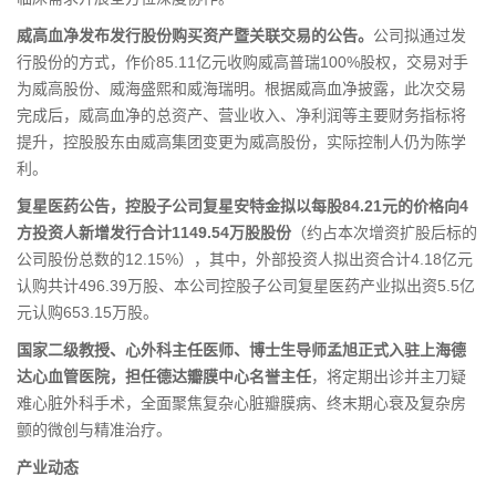
威高血净发布发行股份购买资产暨关联交易的公告。
公司拟通过发
行股份的方式，作价85.11亿元收购威高普瑞100%股权，交易对手
为威高股份、威海盛熙和威海瑞明。根据威高血净披露，此次交易
完成后，威高血净的总资产、营业收入、净利润等主要财务指标将
提升，控股股东由威高集团变更为威高股份，实际控制人仍为陈学
利。
复星医药公告，控股子公司复星安特金拟以每股84.21元的价格向4
方投资人新增发行合计1149.54万股股份
（约占本次增资扩股后标的
公司股份总数的12.15%），其中，外部投资人拟出资合计4.18亿元
认购共计496.39万股、本公司控股子公司复星医药产业拟出资5.5亿
元认购653.15万股。
国家二级教授、心外科主任医师、博士生导师孟旭正式入驻上海德
达心血管医院，担任德达瓣膜中心名誉主任
，将定期出诊并主刀疑
难心脏外科手术，全面聚焦复杂心脏瓣膜病、终末期心衰及复杂房
颤的微创与精准治疗。
产业动态