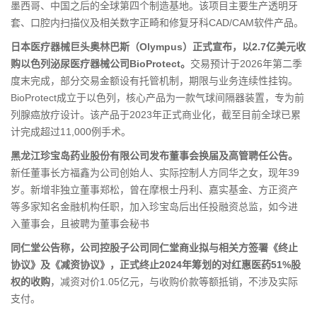
墨西哥、中国之后的全球第四个制造基地。该项目主要生产透明牙
套、口腔内扫描仪及相关数字正畸和修复牙科CAD/CAM软件产品。
日本医疗器械巨头奥林巴斯（Olympus）正式宣布，以2.7亿美元收
购以色列泌尿医疗器械公司BioProtect。
交易预计于2026年第二季
度末完成，部分交易金额设有托管机制，期限与业务连续性挂钩。
BioProtect成立于以色列，核心产品为一款气球间隔器装置，专为前
列腺癌放疗设计。该产品于2023年正式商业化，截至目前全球已累
计完成超过11,000例手术。
黑龙江珍宝岛药业股份有限公司发布董事会换届及高管聘任公告。
新任董事长方福鑫为公司创始人、实际控制人方同华之女，现年39
岁。新增非独立董事郑松，曾在摩根士丹利、嘉实基金、方正资产
等多家知名金融机构任职，加入珍宝岛后出任投融资总监，如今进
入董事会，且被聘为董事会秘书
同仁堂公告称，公司控股子公司同仁堂商业拟与相关方签署《终止
协议》及《减资协议》，正式终止2024年筹划的对红惠医药51%股
权的收购
，减资对价1.05亿元，与收购价款等额抵销，不涉及实际
支付。