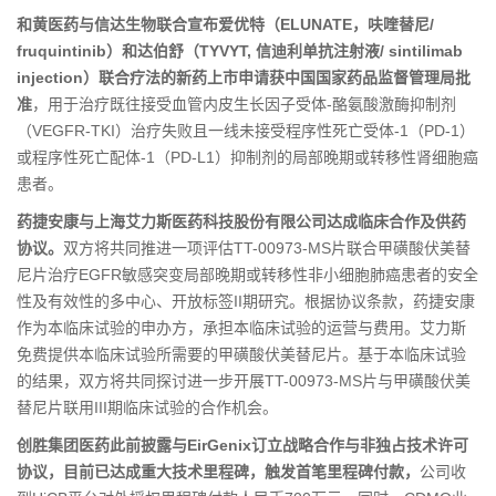
和黄医药与信达生物联合宣布爱优特（ELUNATE，呋喹替尼/
fruquintinib）和达伯舒（TYVYT, 信迪利单抗注射液/ sintilimab
injection）联合疗法的新药上市申请获中国国家药品监督管理局批
准
，用于治疗既往接受血管内皮生长因子受体-酪氨酸激酶抑制剂
（VEGFR-TKI）治疗失败且一线未接受程序性死亡受体-1（PD-1）
或程序性死亡配体-1（PD-L1）抑制剂的局部晚期或转移性肾细胞癌
患者。
药捷安康与上海艾力斯医药科技股份有限公司达成临床合作及供药
协议。
双方将共同推进一项评估TT-00973-MS片联合甲磺酸伏美替
尼片治疗EGFR敏感突变局部晚期或转移性非小细胞肺癌患者的安全
性及有效性的多中心、开放标签II期研究。根据协议条款，药捷安康
作为本临床试验的申办方，承担本临床试验的运营与费用。艾力斯
免费提供本临床试验所需要的甲磺酸伏美替尼片。基于本临床试验
的结果，双方将共同探讨进一步开展TT-00973-MS片与甲磺酸伏美
替尼片联用III期临床试验的合作机会。
创胜集团医药此前披露与EirGenix订立战略合作与非独占技术许可
协议，目前已达成重大技术里程碑，触发首笔里程碑付款，
公司收