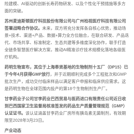
险建模、AI驱动的创新长寿药物研发、以及个性化干预措施等多方
面的突破。
苏州麦迪斯顿医疗科技股份有限公司与广州柏视医疗科技有限公司
签署战略合作协议。
未来，双方将充分发挥各自核心优势，推动场
景+技术、渠道+产品、数据+算力全方位融合，在联合研发、产品迭
代、市场共享、标准制定、生态共建等多维度深化协作，联手打造
全链条智慧医疗解决方案，推动AI精准诊疗技术规模化落地各级医
疗机构。
药明生物宣布，其位于上海奉贤基地的生物制剂十五厂（DP15）已
于今年4月获得GMP放行
，并于近期顺利完成多个工程批次和GMP
批次生产，成功交付临床样品以满足客户申报和临床供应需求。这
是药明生物在全球范围内投产的第18个生物制剂生产厂。
甘李药业子公司甘李药业巴西贸易与医药进口有限责任公司近日收
到巴西国家卫生监督局核准签发的药品生产质量管理规范（GMP）
认证证书。
该认证涵盖甘李药业厂房所有胰岛素无菌制剂，有效期
限至2028年3月23日。
产业动态