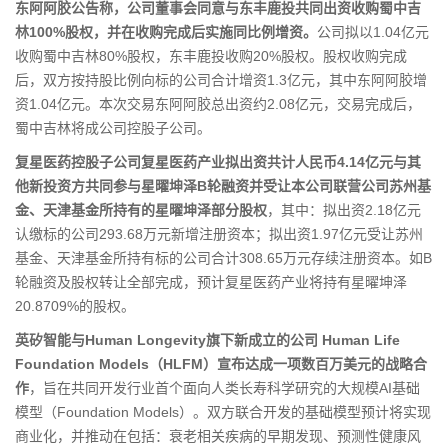
东阿阿胶公告称，公司董事会同意与东丰鹿投共同出资收购蜀中吉
林100%股权，并在收购完成后实施同比例增资。
公司拟以1.04亿元
收购蜀中吉林80%股权，东丰鹿投收购20%股权。股权收购完成
后，双方按持股比例向标的公司合计增资1.3亿元，其中东阿阿胶增
资1.04亿元。本次交易东阿阿胶总出资约2.08亿元，交易完成后，
蜀中吉林将成公司控股子公司。
复星医药控股子公司复星医药产业拟出资共计人民币4.14亿元与其
他新投资方共同参与星曜坤泽B轮融资并受让本公司联营公司苏州基
金、天津基金所持有的星曜坤泽部分股权
，其中：拟出资2.18亿元
认缴标的公司293.68万元新增注册资本；拟出资1.97亿元受让苏州
基金、天津基金所持有标的公司合计308.65万元存续注册资本。如B
轮融资及股权转让全部完成，预计复星医药产业将持有星曜坤泽
20.8709%的股权。
英矽智能与Human Longevity旗下新成立的公司 Human Life
Foundation Models（HLFM）宣布达成一项数百万美元的战略合
作
，旨在共同开发行业首个面向人类长寿科学研究的大规模AI基础
模型（Foundation Models）。双方联合开发的基础模型预计将实现
商业化，并推动在包括：衰老相关疾病的早期发现、预测性健康风