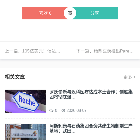
赏
喜欢
0
分享
上一篇：
105亿美元！信达生物与辉瑞达成全球战略合作；史赛克前高管加入微创医疗；CVS恢复礼来减肥药覆盖 | 日报
下一篇：
精鼎医药推出ParexelAI，以人工智能创新加速临床研发
相关文章
更多
罗氏诊断与汉科医疗达成本土合作；创胜集
团将彻底退…
0
2026-08-07
阿斯利康与石药集团合资共建生物制剂生产
基地；武田…