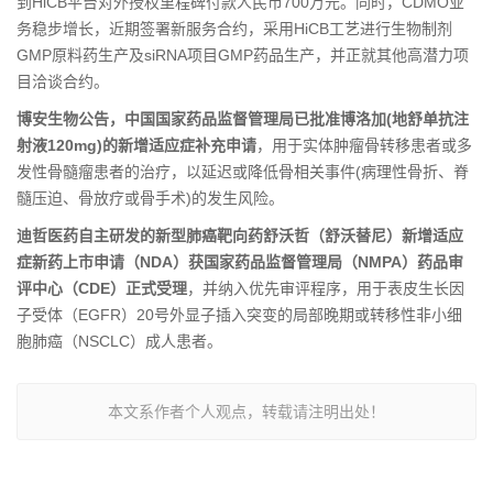
到HiCB平台对外授权里程碑付款人民币700万元。同时，CDMO业
务稳步增长，近期签署新服务合约，采用HiCB工艺进行生物制剂
GMP原料药生产及siRNA项目GMP药品生产，并正就其他高潜力项
目洽谈合约。
博安生物公告，中国国家药品监督管理局已批准博洛加(地舒单抗注
射液120mg)的新增适应症补充申请
，用于实体肿瘤骨转移患者或多
发性骨髓瘤患者的治疗，以延迟或降低骨相关事件(病理性骨折、脊
髓压迫、骨放疗或骨手术)的发生风险。
迪哲医药自主研发的新型肺癌靶向药舒沃哲（舒沃替尼）新增适应
症新药上市申请（NDA）获国家药品监督管理局（NMPA）药品审
评中心（CDE）正式受理
，并纳入优先审评程序，用于表皮生长因
子受体（EGFR）20号外显子插入突变的局部晚期或转移性非小细
胞肺癌（NSCLC）成人患者。
本文系作者个人观点，转载请注明出处！