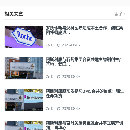
相关文章
更多
罗氏诊断与汉科医疗达成本土合作；创胜集
团将彻底退…
0
2026-08-07
阿斯利康与石药集团合资共建生物制剂生产
基地；武田…
0
2026-08-06
阿斯利康股东质疑与BMS合并的价值；强生
任命新执…
0
2026-08-05
阿斯利康与百时美施贵宝就合并事宜展开谈
判；诺华心…