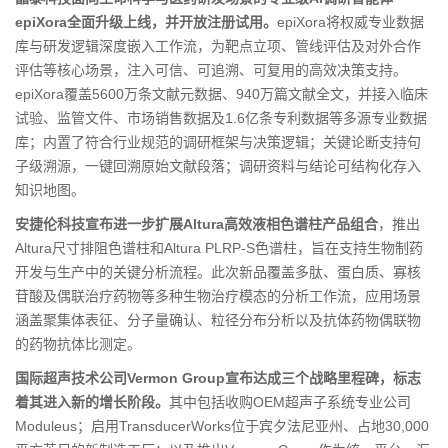
epiXora全面升级上线，并开放注册试用。
epiXora将权威专业数据
库与研发逻辑深度嵌入工作流，为靶点立项、管线评估及对外合作
评估等核心场景，注入可信、可追溯、可复用的高效决策支持。
epiXora覆盖5600万条文献元数据、940万篇文献全文，并接入临床
试验、监管文件、市场销售数据及1.6亿条专利数据等多源专业数据
库；内置了符合行业规范的调研框架与决策逻辑；关键论断支持句
子级溯源，一键回溯原始文献段落；调研资料与结论可结构化存入
知识地图。
安捷伦科技宣布进一步扩展Altura高效液相色谱柱产品组合
，推出
Altura尺寸排阻色谱柱和Altura PLRP-S色谱柱，旨在支持生物制药
开发与生产中的关键分析流程。此次新品覆盖多肽、蛋白质、寡核
苷酸及偶联治疗药物等多种生物治疗模态的分析工作流，应用场景
涵盖聚集体表征、分子量确认、粒径分布分析以及抗体药物偶联物
的药物抗体比测定。
国际超声技术公司Vermon Group宣布达成三个战略里程碑，标志
着其进入新的增长阶段。
其中包括收购OEM超声子系统专业公司
Moduleus；启用TransducerWorks位于宾夕法尼亚州、占地30,000