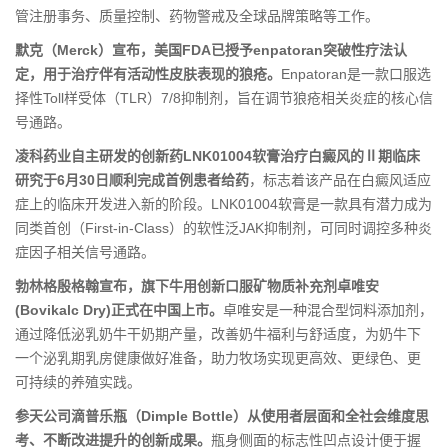
管注册事务、质量控制、药物警戒及全球品牌策略等工作。
默克（Merck）宣布，美国FDA已授予enpatoran突破性疗法认
定，用于治疗伴有活动性皮肤表现的狼疮。
Enpatoran是一款口服选
择性Toll样受体（TLR）7/8抑制剂，旨在调节狼疮相关炎症的核心信
号通路。
凌科药业自主研发的创新药LNK01004软膏治疗白癜风的Ⅱ期临床
研究于6月30日顺利完成首例患者给药
，标志着该产品在白癜风适应
症上的临床开发进入新的阶段。LNK01004软膏是一款具有潜力成为
同类首创（First-in-Class）的软性泛JAK抑制剂，可同时调控多种炎
症因子相关信号通路。
勃林格殷格翰宣布，旗下牛用创新口服矿物质补充剂卓唯安
(Bovikalc Dry)正式在中国上市。
卓唯安是一种混合型饲料添加剂，
通过降低泌乳奶牛干奶期产量，改善奶牛福利与舒适度，为奶牛下
一个泌乳期乳房健康做好准备，助力牧场实现更高效、更绿色、更
可持续的养殖实践。
参天公司滴普乐瓶（Dimple Bottle）从使用者层面和全社会维度思
考、不断改进提升的创新成果。
瓶身侧面的标志性凹点设计便于握