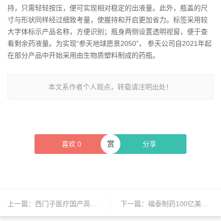
持，只需轻轻按压，便可实现相对稳定的出液量。此外，瓶盖的尺
寸与形状同样经过细致考量，使握持和开启更加省力。标签采用较
大字体标示产品名称，方便识别；瓶身两侧设置透明视窗，便于查
看剩余药液量。为实现“参天地球愿景2050”， 参天公司自2021年起
在部分产品中开始采用由生物质塑料制成的药瓶。
本文系作者个人观点，转载请注明出处！
赏
喜欢
0
分享
上一篇：
西门子医疗国产高端PET/CT临床试验项目落地重庆；诺和诺德司美格鲁肽注射液等纳入新版国家基本药物目录 | 日报
下一篇：
福泰制药100亿美元收购Crinetics制药；诺华计划在美国裁撤322名员工；中国生物制药与阿斯利康就TQC3721订立独家授权协议 | 日报