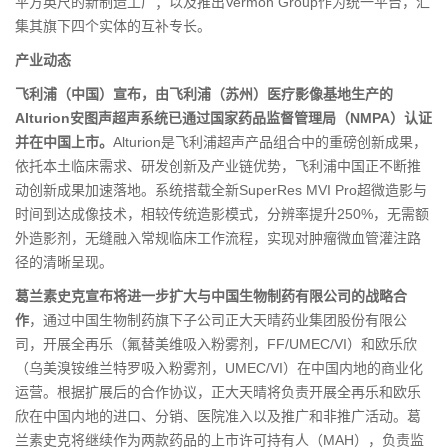
平方英尺的新制造工厂；以及推出Vermon Group作为统一平台，汇
集其旗下四个实体的互补专长。
产业动态
飞利浦（中国）宣布，由飞利浦（苏州）医疗影像基地生产的
Alturion安图声超声系统已通过国家药品监督管理局（NMPA）认证
并在中国上市。
Alturion是飞利浦超声产品组合中的重磅创新成果，
依托本土临床需求、研发创新及产业链优势，飞利浦中国正不断推
动创新成果加速落地。系统搭载全新SuperRes MVI Pro超微造影与
时间到达成像技术，相较传统造影模式，分辨率提升250%，无需额
外造影剂，无缝融入常规临床工作流程，实现对肿瘤微血管灌注路
径的清晰呈现。
葛兰素史克宣布将进一步扩大与中国生物制药有限公司的战略合
作
，通过中国生物制药旗下子公司正大天晴药业集团股份有限公
司，开展全再乐（氟替美维吸入粉雾剂，FF/UMEC/VI）和欧乐欣
（乌美溴铵维兰特罗吸入粉雾剂，UMEC/VI）在中国内地的商业化
运营。根据扩展后的合作协议，正大天晴将负责开展全再乐和欧乐
欣在中国内地的进口、分销、医院准入以及推广和非推广活动。葛
兰素史克将继续作为两款药品的上市许可持有人（MAH），负责监