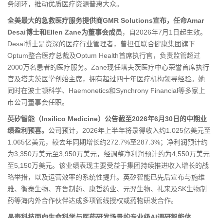
务闭环，推动优质医疗资源普惠大众。
全美最大的急救医疗服务提供商GMR Solutions宣布，任命Amar
Desai博士和Ellen Zane为董事会成员
，自2026年7月1日起生效。
Desai博士是资深的医疗行业管理者，曾担任联合健康集团旗下
Optum整合医疗总裁及Optum Health首席执行官，负责监管超过
2000万名患者的医疗服务。Zane现任塔夫茨医疗中心荣誉首席执行
官及塔夫茨医学创始主席，拥有超过四十年医疗机构领导经验。她
同时在波士顿科学、Haemonetics和Synchrony Financial等多家上
市公司董事会任职。
英矽智能（Insilico Medicine）公告截至2026年6月30日的中期业
绩盈利预喜。
公司预计，2026年上半年将录得收入约1.025亿美元至
1.065亿美元，较去年同期增长约272.7%至287.3%；净利润预计约
为3,350万美元至3,950万美元，经调整净利润预计约为4,550万美元
至5,150万美元。该业绩表现主要受益于集团持续推进收入增长的战
略举措，以及运营效率的系统性提升。英矽智能已先后宣布与施维
雅、衡泰生物、齐鲁制药、康哲药业、元羿生物、礼来及SK生物制
药等海内外合作伙伴达成多项管线授权或药物研发合作。
晶泰科技面向生命科学与医药研发场景的专业级AI调研智能体