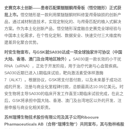
史赛克本土创新——患者匹配聚醚醚酮颅骨板（悟空随形）正式获
批上市。
悟空随形是一款利用聚醚醚酮材料修复颅骨缺损的创新产
品，通过减材制造技术，实现定制化的、与颅骨匹配的植入式解决
方案。作为本土化创新产品，悟空随形深度融合史赛克全球经验与
中国本土化需求，在个性化定制、数据安全、快速交付三大维度构
建差异化聚合优势。
时安生物宣布，与GSK就SA030达成一项全球独家许可协议（中国
大陆、香港、澳门及台湾地区除外）。
SA030是一款长效的小干扰
RNA（siRNA），正处于开发阶段，用于治疗代谢与心血管疾病。
SA030近期已进入1期临床试验，靶向激活素受体样激酶
7（ALK7）。根据协议，GSK将支付首付款，以及未来基于成功达
成的开发、注册与商业化里程碑付款，总额最高达10.05亿美元。时
安生物将主导SA030的临床开发工作直至1期临床试验完成，在此之
后，GSK将承担中国大陆、香港、澳门及台湾地区以外的开发、注
册申报与商业化相关职责。
苏州瑞博生物技术股份有限公司及其子公司Ribocure
Pharmaceuticals AB（合称“瑞博生物”）共同宣布，其与勃林格殷