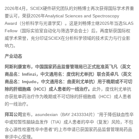
2026年4月，SCIEX硬件研究团队的刘畅博士再次获得国际学术界重
要认可，荣获2026年Analytical Sciences and Spectroscopy
Award（分析科学与光谱学奖）。这是刘畅博士继2025年当选SLAS
Fellow（国际实验室自动化与筛选学会会士）后，再度斩获国际权
威学术荣誉，充分印证SCIEX在分析科学领域的技术实力与行业影
响力。
产业动态
阿斯利康宣布，中国国家药品监督管理局已正式批准英飞凡（英文
商品名：Imfinzi，中文通用名：度伐利尤单抗）联合英卓凡（英文
商品名：Imjudo，中文通用名：曲麦利尤单抗）用于晚期或不可切
除的肝细胞癌（HCC）成人患者的一线治疗。
此外，度伐利尤单抗
亦获批单药治疗作为晚期或不可切除的肝细胞癌（HCC）成人患者
的一线治疗。
拜耳公司
宣布，asundexian（BAY 2433334片）“用于降低缺血性卒
中或短暂性脑缺血发作（TIA）成人患者的卒中（复发）风险，不包
含心源性栓塞性卒中患者”的上市申请已获国家药品监督管理局药品
审评中心受理。