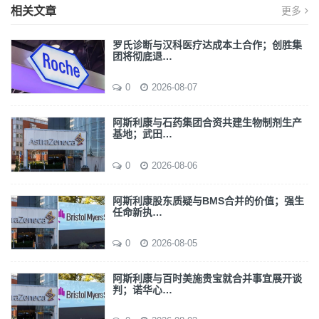
相关文章
更多
罗氏诊断与汉科医疗达成本土合作；创胜集
团将彻底退…
0
2026-08-07
阿斯利康与石药集团合资共建生物制剂生产
基地；武田…
0
2026-08-06
阿斯利康股东质疑与BMS合并的价值；强生
任命新执…
0
2026-08-05
阿斯利康与百时美施贵宝就合并事宜展开谈
判；诺华心…