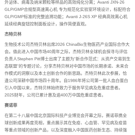
外泌体、病毒及纳米颗粒等样品的高效纯化分离；Avanti JXN-26
GLP/GMP合规型高速离心机 专为规范化实验室环境设计，标配符合
GLP/GMP标准的完整追溯功能；Avanti J-26S XP 经典高效离心机
延续经典旋钮控制面板设计，操作简便直观。
杰特贝林
生物技术公司杰特贝林出席2026 ChinaBio生物医药产业国际合作大
会。值此进入中国市场40周年之际，杰特贝林全球机会探寻与评估
负责人Stephen Pitt博士出席了主题为“新合作范式：从资产交易到生
态联盟”的专题讨论，分享杰特贝林对中国市场的长期承诺、未来合
作模式的洞察以及本土创新合作的新思路。杰特贝林此次参展，恰
逢公司深耕中国市场四十周年。自1986年将公司第一批人血白蛋白
引入中国以来，杰特贝林始终致力于服务罕见病及危重症患者。
2025财年，公司已累计惠及逾400万中国危重症患者。
赛诺菲
在第二十八届中国北京国际科技产业博览会开幕之际，赛诺菲携全
球创新成果再度亮相，重点展示其在免疫、心血管、罕见病及疫苗
等重点领域的创新产品，以及深度融入中国医药创新生态、持续强