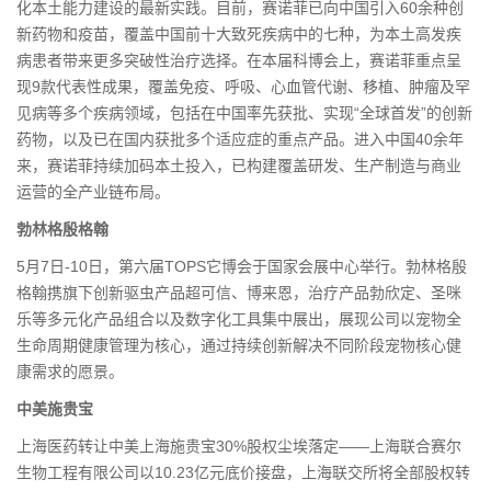
化本土能力建设的最新实践。目前，赛诺菲已向中国引入60余种创
新药物和疫苗，覆盖中国前十大致死疾病中的七种，为本土高发疾
病患者带来更多突破性治疗选择。在本届科博会上，赛诺菲重点呈
现9款代表性成果，覆盖免疫、呼吸、心血管代谢、移植、肿瘤及罕
见病等多个疾病领域，包括在中国率先获批、实现“全球首发”的创新
药物，以及已在国内获批多个适应症的重点产品。进入中国40余年
来，赛诺菲持续加码本土投入，已构建覆盖研发、生产制造与商业
运营的全产业链布局。
勃林格殷格翰
5月7日-10日，第六届TOPS它博会于国家会展中心举行。勃林格殷
格翰携旗下创新驱虫产品超可信、博来恩，治疗产品勃欣定、圣咪
乐等多元化产品组合以及数字化工具集中展出，展现公司以宠物全
生命周期健康管理为核心，通过持续创新解决不同阶段宠物核心健
康需求的愿景。
中美施贵宝
上海医药转让中美上海施贵宝30%股权尘埃落定——上海联合赛尔
生物工程有限公司以10.23亿元底价接盘，上海联交所将全部股权转