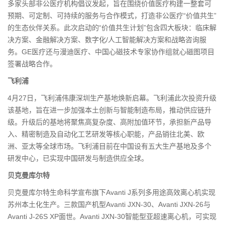
多家头部非公医疗机构倡议发起，旨在围绕价值医疗构建一整套可
预期、可定制、可持续的服务与合作模式，打造非公医疗“价值共生”
的生态伙伴关系。此次启动的“价值共生计划”包含四大板块：临床解
决方案、金融解决方案、数字化/人工智能解决方案和战略咨询服
务。GE医疗还与漫迪医疗、中国心磁技术专家协作组就心磁图项目
签署战略合作。
飞利浦
4月27日，飞利浦伟康深圳生产基地焕新启幕。飞利浦此次投资升级
该基地，旨在进一步加强本土创新与智能制造布局，推动供应链升
级。升级后的基地将聚焦高复杂度、高附加值环节，承担新产品导
入、精密制造及自动化工艺研发等核心职能，产品销往北美、欧
洲、亚太等全球市场。飞利浦目前在中国设有五大生产基地及多个
研发中心，已实现中国研发与制造供应全球。
贝克曼库尔特
贝克曼库尔特生命科学宣布旗下Avanti J系列多用途高效离心机实现
苏州本土化生产。三款国产机型Avanti JXN-30、Avanti JXN-26与
Avanti J-26S XP面世。Avanti JXN-30智能型亚超速离心机，可实现