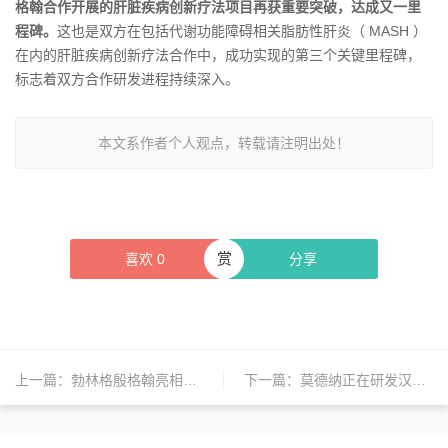
格翰合作开展的肝脏疾病创新疗法项目再获重要突破，达成又一里
程碑。
这也是双方在包括代谢功能障碍相关脂肪性肝炎（ MASH ）
在内的肝脏疾病创新疗法合作中，成功实现的第三个关键里程碑，
标志着双方合作研发进程持续深入。
本文系作者个人观点，转载请注明出处！
赏
喜欢
0
分享
上一篇：
勃林格殷格翰亮相2026它博会
下一篇：
莫德纳正在研发汉坦病毒疫苗；美敦力将合并两大核心业务；BioNTech宣布关闭多地工厂 | 日报