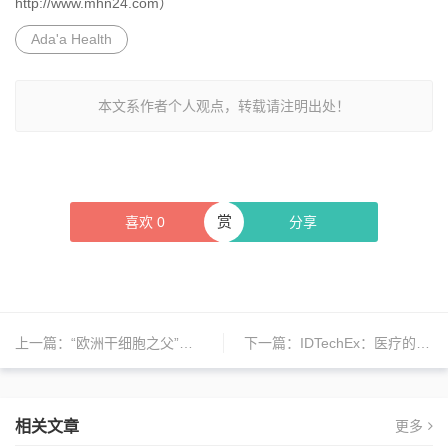
http://www.mhn24.com）
Ada'a Health
本文系作者个人观点，转载请注明出处！
赏
喜欢
0
分享
上一篇：
“欧洲干细胞之父”海席勒教授携团到访福瑞至共商战略合作
下一篇：
IDTechEx：医疗的未来发展取决于可穿戴设备？
相关文章
更多