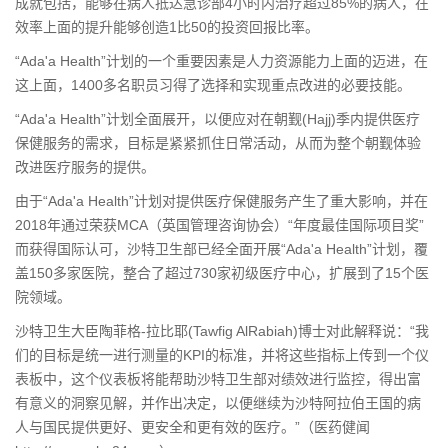
成就包括，能够在病人抵达急诊部4小时内治疗超过85%的病人，在
效率上面的提升能够创造1比50的投资回报比率。
“Ada'a Health”计划的一个重要因素是人力资源能力上面的迈进，在
这上面，1400多名职员习得了选择和实现重点改进的必要技能。
“Ada'a Health”计划全面展开，以便应对在朝觐(Hajj)季内提供医疗
保健服务的需求，目标是紧紧抓住日常活动，从而为整个朝觐体验
改进医疗服务的提供。
由于“Ada'a Health”计划对提供医疗保健服务产生了重大影响，并在
2018年通过荣获MCA（英国管理咨询协会）“年度最佳国际项目奖”
而获得国际认可，沙特卫生部已经全面开展“Ada'a Health”计划，覆
盖150多家医院，整合了超过730家初级医疗中心，扩展到了15个医
院领域。
沙特卫生大臣陶菲格-拉比耶(Tawfig AlRabiah)博士对此解释说：“我
们的目标是统一进行测量的KPI的标准，并将这些指标上传到一个仪
表板中，这个仪表板将能帮助沙特卫生部对绩效进行监控，得出富
有意义的洞察见解，并作出决定，以便继续为沙特阿拉伯王国的病
人与国民提供更好、更安全和更有效的医疗。”（医药健闻