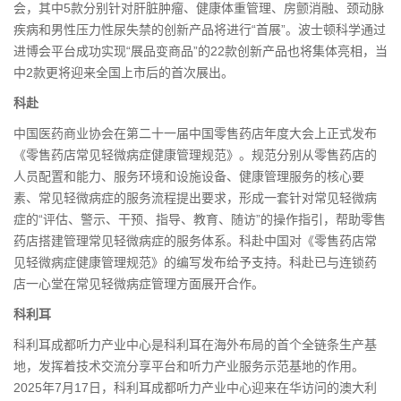
会，其中5款分别针对肝脏肿瘤、健康体重管理、房颤消融、颈动脉
疾病和男性压力性尿失禁的创新产品将进行“首展”。波士顿科学通过
进博会平台成功实现“展品变商品”的22款创新产品也将集体亮相，当
中2款更将迎来全国上市后的首次展出。
科赴
中国医药商业协会在第二十一届中国零售药店年度大会上正式发布
《零售药店常见轻微病症健康管理规范》。规范分别从零售药店的
人员配置和能力、服务环境和设施设备、健康管理服务的核心要
素、常见轻微病症的服务流程提出要求，形成一套针对常见轻微病
症的“评估、警示、干预、指导、教育、随访”的操作指引，帮助零售
药店搭建管理常见轻微病症的服务体系。科赴中国对《零售药店常
见轻微病症健康管理规范》的编写发布给予支持。科赴已与连锁药
店一心堂在常见轻微病症管理方面展开合作。
科利耳
科利耳成都听力产业中心是科利耳在海外布局的首个全链条生产基
地，发挥着技术交流分享平台和听力产业服务示范基地的作用。
2025年7月17日，科利耳成都听力产业中心迎来在华访问的澳大利