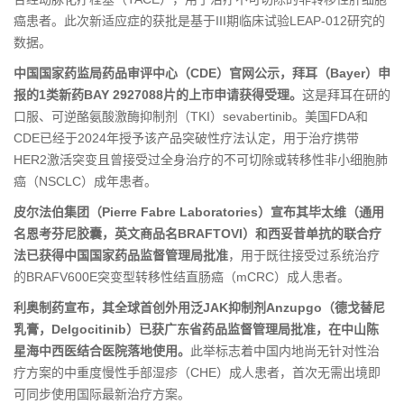
癌患者。此次新适应症的获批是基于III期临床试验LEAP-012研究的
数据。
中国国家药监局药品审评中心（CDE）官网公示，拜耳（Bayer）申
报的1类新药BAY 2927088片的上市申请获得受理。
这是拜耳在研的
口服、可逆酪氨酸激酶抑制剂（TKI）sevabertinib。美国FDA和
CDE已经于2024年授予该产品突破性疗法认定，用于治疗携带
HER2激活突变且曾接受过全身治疗的不可切除或转移性非小细胞肺
癌（NSCLC）成年患者。
皮尔法伯集团（Pierre Fabre Laboratories）宣布其毕太维（通用
名恩考芬尼胶囊，英文商品名BRAFTOVI）和西妥昔单抗的联合疗
法已获得中国国家药品监督管理局批准
，用于既往接受过系统治疗
的BRAFV600E突变型转移性结直肠癌（mCRC）成人患者。
利奥制药宣布，其全球首创外用泛JAK抑制剂Anzupgo（德戈替尼
乳膏，Delgocitinib）已获广东省药品监督管理局批准，在中山陈
星海中西医结合医院落地使用。
此举标志着中国内地尚无针对性治
疗方案的中重度慢性手部湿疹（CHE）成人患者，首次无需出境即
可同步使用国际最新治疗方案。