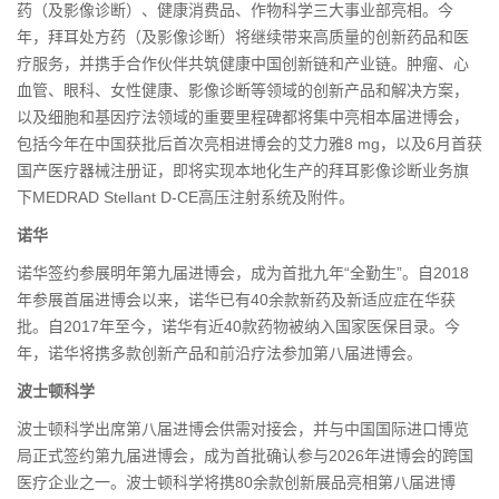
药（及影像诊断）、健康消费品、作物科学三大事业部亮相。今
年，拜耳处方药（及影像诊断）将继续带来高质量的创新药品和医
疗服务，并携手合作伙伴共筑健康中国创新链和产业链。肿瘤、心
血管、眼科、女性健康、影像诊断等领域的创新产品和解决方案，
以及细胞和基因疗法领域的重要里程碑都将集中亮相本届进博会，
包括今年在中国获批后首次亮相进博会的艾力雅8 mg，以及6月首获
国产医疗器械注册证，即将实现本地化生产的拜耳影像诊断业务旗
下MEDRAD Stellant D-CE高压注射系统及附件。
诺华
诺华签约参展明年第九届进博会，成为首批九年“全勤生”。自2018
年参展首届进博会以来，诺华已有40余款新药及新适应症在华获
批。自2017年至今，诺华有近40款药物被纳入国家医保目录。今
年，诺华将携多款创新产品和前沿疗法参加第八届进博会。
波士顿科学
波士顿科学出席第八届进博会供需对接会，并与中国国际进口博览
局正式签约第九届进博会，成为首批确认参与2026年进博会的跨国
医疗企业之一。波士顿科学将携80余款创新展品亮相第八届进博