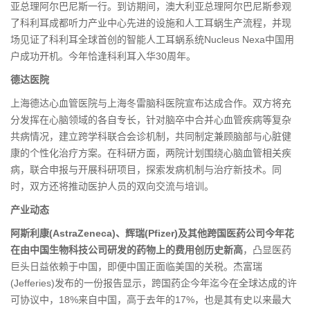
亚总理阿尔巴尼斯一行。到访期间，澳大利亚总理阿尔巴尼斯参观
了科利耳成都听力产业中心先进的设施和人工耳蜗生产流程，并现
场见证了科利耳全球首创的智能人工耳蜗系统Nucleus Nexa中国用
户成功开机。今年恰逢科利耳入华30周年。
德达医院
上海德达心血管医院与上海冬雷脑科医院宣布达成合作。双方将充
分发挥在心脑领域的各自专长，针对脑卒中合并心血管疾病等复杂
共病情况，建立跨学科联合会诊机制，共同制定兼顾脑部与心脏健
康的个性化治疗方案。在科研方面，两院计划围绕心脑血管相关疾
病，联合申报与开展科研项目，探索发病机制与治疗新技术。同
时，双方还将推动医护人员的双向交流与培训。
产业动态
阿斯利康(AstraZeneca)、辉瑞(Pfizer)及其他跨国医药公司今年花
在由中国生物科技公司研发的药物上的费用创历史新高
，凸显医药
巨头日益依赖于中国，即便中国正面临美国的关税。杰富瑞
(Jefferies)发布的一份报告显示，跨国药企今年迄今在全球达成的许
可协议中，18%来自中国，高于去年的17%，也是其有史以来最大