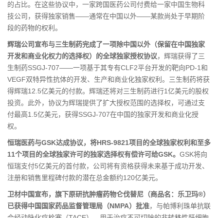
的占比。在这些协议中，一家跨国医药公司付费给一家中国生物科
技公司，获得独家销售——通常在中国以外——某款尚处于早期阶
段的药物的权利。
辉瑞公司宣布与三生制药完成了一项除中国以外（保留在中国独家
开发和商业化权力的选择权）的全球独家授权协议
，辉瑞获得了三
生制药SSGJ-707——一项基于其专有CLF2平台开发的靶向PD-1和
VEGF双特异性抗体的开发、生产和商业化独家权利。三生制药将获
得辉瑞12.5亿美元的付款。辉瑞还将对三生制药进行1亿美元的股权
投资。此外，协议为辉瑞提供了扩大授权范围的选择权，可通过支
付最高1.5亿美元，获得SSGJ-707在中国的独家开发和商业化授
权。
恒瑞医药与GSK达成协议，将HRS-9821项目的全球独家权利和至多
11个项目的全球独家许可的独家选择权有偿许可给GSK。
GSK将向
恒瑞支付5亿美元的首付款，公司将有资格获得未来基于成功开发、
注册和销售里程碑付款的潜在总金额约120亿美元。
卫材中国宣布，旗下原研抗肿瘤药物仑伐替尼（商品名：乐卫玛®）
已获得中国国家药品监督管理局（NMPA）批准
，与帕博利珠单抗联
合经动脉化疗栓塞（TACE），用于治疗不可切除的非转移性肝细胞