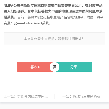
NMPA公布创新医疗器械特别审查申请审查结果公示，有14款产品
进入创新通道。其中包括美敦力申请的电生理三维导航射频脉冲消
融系统。
目前，美敦力2款心脏电生理产品获批NMPA，均属于PFA
赛道产品——PulseSelect系统。
本文系作者个人观点，转载请注明出处！
赏
喜欢
0
分享
上一篇：
罗氏考虑绕过中间商在美国直销药品；百时美施贵宝与贝恩资本联合成立独立生物制药公司；礼来替尔泊肽在中国获批新适应症 | 日报
下一篇：
辉瑞与三生制药就创新癌症免疫疗法完成授权协议；中国医药总经理变更；罗氏、波士顿科学、赛多利斯、勃林格殷格翰发布财报 | 日报