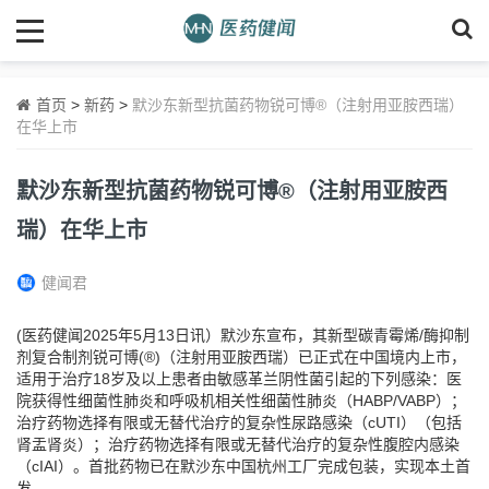
首页
>
新药
>
默沙东新型抗菌药物锐可博®（注射用亚胺西瑞）
在华上市
默沙东新型抗菌药物锐可博®（注射用亚胺西
瑞）在华上市
健闻君
(医药健闻2025年5月13日讯）默沙东宣布，其新型碳青霉烯/酶抑制
剂复合制剂锐可博(®)（注射用亚胺西瑞）已正式在中国境内上市，
适用于治疗18岁及以上患者由敏感革兰阴性菌引起的下列感染：医
院获得性细菌性肺炎和呼吸机相关性细菌性肺炎（HABP/VABP）；
治疗药物选择有限或无替代治疗的复杂性尿路感染（cUTI）（包括
肾盂肾炎）；治疗药物选择有限或无替代治疗的复杂性腹腔内感染
（cIAI）。首批药物已在默沙东中国杭州工厂完成包装，实现本土首
发。