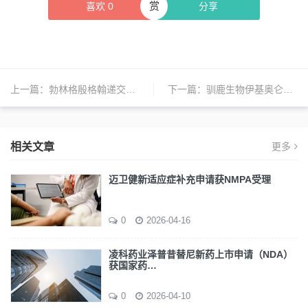
赏
喜欢
0
分享
上一篇：
勃林格殷格翰递交肺纤维化创新疗法nerandomilast新适应症上市申请
下一篇：
驯鹿生物伊基奥仑赛注射液获沙特阿拉伯药监局孤儿药资格认定
相关文章
更多
迈卫健新适应症补充申请获NMPA受理
0
2026-04-16
凌科药业泽普昔替尼新药上市申请（NDA）
获国家药…
0
2026-04-10