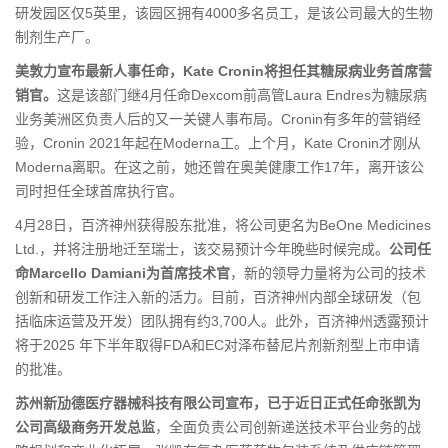
研发园区仅5英里，该园区拥有4000多名员工，是该公司最大的生物
制剂生产厂。
美敦力宣布最新人事任命，Kate Cronin将担任其糖尿病业务首席营
销官。
这是该部门继4月任命Dexcom前高管Laura Endres为糖尿病
业务美洲区负责人后的又一关键人事布局。Cronin有多年的营销经
验，Cronin 2021年起在Moderna工。上个月，Kate Cronin才刚从
Moderna离职。在这之前，她还曾在奥美健康工作17年，离开该公
司时担任全球首席执行官。
4月28日，百济神州获得股东批准，将公司更名为BeOne Medicines
Ltd.，并将注册地迁至瑞士，该交易预计今年晚些时候完成。
公司任
命Marcello Damiani为首席技术官
，新的领导力量将为公司的技术
创新和研发工作注入新的活力。目前，百济神州内部全球研发（包
括临床运营及开发）团队拥有约3,700人。此外，百济神州透露预计
将于2025 年下半年取得FDA和EC对泽布替尼片剂新剂型上市申请
的批准。
苏州新劢德医疗器械科技有限公司宣布，已于近日正式任命张凯为
公司高级商务开发总监
，全面负责公司创新递送技术平台业务的战