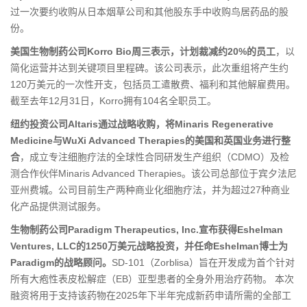
过一次要约收购从日本烟草公司和其他股东手中收购鸟居药品的股
份。
美国生物制药公司Korro Bio周三表示，计划裁减约20%的员工
，以
简化运营并达到关键项目里程碑。该公司表示，此次重组将产生约
120万美元的一次性开支，包括员工遣散费、福利和其他解雇费用。
截至去年12月31日，Korro拥有104名全职员工。
纽约投资公司Altaris通过战略收购，将Minaris Regenerative
Medicine与WuXi Advanced Therapies的美国和英国业务进行整
合
，成立专注细胞疗法的全球性合同研发生产组织（CDMO）及检
测合作伙伴Minaris Advanced Therapies。该公司总部位于宾夕法尼
亚州费城。公司目前生产两种商业化细胞疗法，并为超过27种商业
化产品提供测试服务。
生物制药公司Paradigm Therapeutics, Inc.宣布获得Eshelman
Ventures, LLC的1250万美元战略投资，并任命Eshelman博士为
Paradigm的战略顾问。
SD-101（Zorblisa）旨在开发成为首个针对
所有大疱性表皮松解症（EB）亚型患者的全身外用治疗药物。 本次
融资将用于支持该药物在2025年下半年完成新药申请所需的全部工