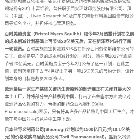
略规划和商业化拓展。张凯在复杂医药药物包装系统及供应链管理
领域拥有20年丰富经验，曾任职于西安环球印务股份有限公司、拜
耳（中国）、Liveo Research AG及广东东峰新材料集团股份有限公
司等知名企业，并担任核心管理职务。
百时美施贵宝（Bristol Myers Squibb）继今年2月透露计划在之前
的成本削减计划基础上再节省20亿美元后，又在新泽西州进行了新
一轮裁员。
百时美施贵宝将裁减516名在新泽西州劳伦斯维尔公司的
员工。此举是更广泛的成本削减计划的一部分，旨在到2027年底前
节省20亿美元。百时美施贵宝于今年2月公布了这一计划，在此之
前，该制药商还于去年4月提出了另一项15亿美元的节约计划，该计
划本身的目标是裁员2000多人。
欧洲最后一家生产某些关键抗生素原料的制造商正在关闭其最大的
本土工厂，并将部分生产转移到中国
，打击了布鲁塞尔方面减少对
亚洲药品依赖的努力。亏损的制药企业雅赛利(Xellia
Pharmaceuticals)表示，只有将其许多产品转移到中国工厂生产，才
能在与中国对手的竞争中生存下去。
日本盐野义制药公司(Shionogi)计划以约1500亿日元(约10.1亿美
元)的价格收购鸟居药品公司(Torii Pharmaceutical)。
盐野义将通