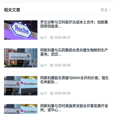
相关文章
更多
罗氏诊断与汉科医疗达成本土合作；创胜集
团将彻底退…
0
2026-08-07
阿斯利康与石药集团合资共建生物制剂生产
基地；武田…
0
2026-08-06
阿斯利康股东质疑与BMS合并的价值；强生
任命新执…
0
2026-08-05
阿斯利康与百时美施贵宝就合并事宜展开谈
判；诺华心…