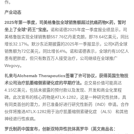
作。
产业动态
2025年第一季度，司美格鲁肽全球销售额超过抗癌药物K药，暂时
坐上了全球“药王”宝座。
诺和诺德2025年度一季度报业绩显示，司
美格鲁肽实现全球销售额557.76亿丹麦克朗，即78.64亿美元，同比
增长32.17%。默沙东近期披露的2025年一季报显示，公司K药全球
销售额为72亿美元，同比增长4%。诺和诺德表示，全球约有10亿人
患有肥胖症，但只有数百万人接受治疗，公司继续在全球推广
Wegovy。
礼来与Alchemab Therapeutics签署了许可协议，获得英国生物技
术公司治疗肌萎缩侧索硬化症的早期疗法。
总交易价值可能高达
4.15亿美元，包括未披露的预付款以及发现、开发和商业化里程
碑。此次宣布的核心药物是ATLX-1282，这是一种研究性抗体，具
有同类首创的潜力，并已准备好进行研究性新药（IND）申请。合作
伙伴将推进ATLX-1282用于治疗肌萎缩侧索硬化症 （ALS） 和其他
神经退行性疾病。
罗氏制药中国宣布，创新双特异性抗体高罗华（英文商品名：