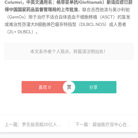
Columvi，中英文通用名：格菲妥单抗/Glofitamab）新适应症已获
得中国国家药品监督管理局的上市批准
，联合吉西他滨与奥沙利铂
（GemOx）用于治疗不适合自体造血干细胞移植（ASCT）的复发
或难治性弥漫大B细胞淋巴瘤非特指型（DLBCL NOS）成人患者
（2L+ DLBCL）。
本文系作者个人观点，转载请注明出处！
赏
喜欢
0
分享
上一篇：
罗氏投资超20亿人民币在华新建生产基地；梯瓦拟削减约2900个工作岗位；诺和诺德下调销售额和利润预测 | 日报
下一篇：
碧迪医疗双中心在上海自贸区启用；百时美施贵宝宣布400亿美元投资计划；协和麒麟实施自愿提前退休计划 | 日报