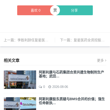
赏
喜欢
0
分享
上一篇：
李胜利辞任复星医药执行总裁；长春高新总经理姜云涛辞职；眼科巨头博士伦寻求出售 | 日报
下一篇：
复星医药全资控股复星凯特；赛诺菲进军放射性制药领域；Moderna将削减11亿美元研发支出 | 日报
相关文章
更多
阿斯利康与石药集团合资共建生物制剂生产
基地；武田…
0
2026-08-06
阿斯利康股东质疑与BMS合并的价值；强生
任命新执…