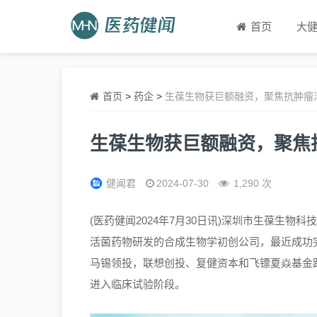
首页
大
首页
>
药企
>
生葆生物获巨额融资，聚焦抗肿瘤
生葆生物获巨额融资，聚焦
健闻君
2024-07-30
1,290 次
(医药健闻2024年7月30日讯)深圳市生葆生物科技
活菌药物研发的合成生物学初创公司，最近成功完
马锡领投，联想创投、复健资本和飞镖夏焱基金
进入临床试验阶段。