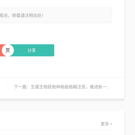
观点，转载请注明出处！
赏
分享
下一篇：
生葆生物获勃林格殷格翰注资，推进新一代肿瘤治疗
更多