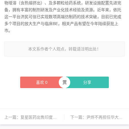
物增溶（含热熔挤出）、及多颗粒给药系统，研发设施配置先进完
备，拥有丰富的制剂研发及产业化技术经验及资源。近年来，依托
这一平台济民可信已实现数项高端仿制药的技术突破，目前已完成
多个项目的放大生产与临床BE，相关产品有望在今年陆续获批上
市。
本文系作者个人观点，转载请注明出处！
赏
喜欢
0
分享
上一篇：
复星医药出售印度子公司Gland Pharma部分股权；武田股权投资亚盛医药；礼来对假冒旗下减肥药加大打击力度 | 日报
下一篇：
尹烨不再担任华大基因副董事长；丹纳赫诊断业务迎新帅；爱尔眼科收购Optimax进军英国市场 | 日报