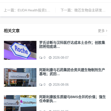
上一篇：
EUDA Health投资1500万美金，整合马来西亚CK Health资源优化东南亚健康服务
下一篇：
微芯生物自主研发新药西达本胺全球多项适应症获批
相关文章
更多
罗氏诊断与汉科医疗达成本土合作；创胜集
团将彻底退…
0
2026-08-07
阿斯利康与石药集团合资共建生物制剂生产
基地；武田…
0
2026-08-06
阿斯利康股东质疑与BMS合并的价值；强生
任命新执…