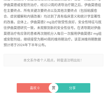
伊曲莫德或安慰剂治疗，经过12周的诱导治疗期之后，伊曲莫德组
在主要终点、所有关键次要终点以及其他次要终点（包括粘膜愈
合、症状缓解和内镜改善）均达到了具有临床意义和统计学显著性
的改善。总体上，伊曲莫德2 mg治疗耐受性良好，安全性特征与既
往伊曲莫德研究一致，未观察到新的安全性信号。在诱导期对伊曲
莫德治疗有应答的患者再次随机分入每日一次服用伊曲莫德2 mg组
或安慰剂组，继续接受为期40周的维持期治疗。该亚洲维持期数据
预计将于2024年下半年公布。
本文系作者个人观点，转载请注明出处！
赏
喜欢
0
分享