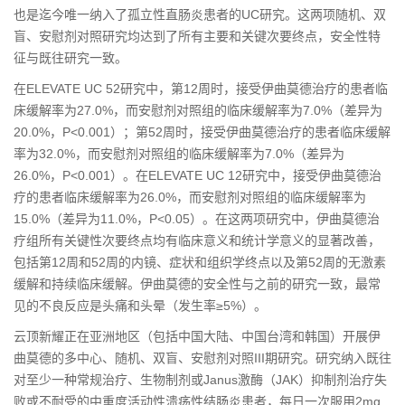
也是迄今唯一纳入了孤立性直肠炎患者的UC研究。这两项随机、双
盲、安慰剂对照研究均达到了所有主要和关键次要终点，安全性特
征与既往研究一致。
在ELEVATE UC 52研究中，第12周时，接受伊曲莫德治疗的患者临
床缓解率为27.0%，而安慰剂对照组的临床缓解率为7.0%（差异为
20.0%，P<0.001）；第52周时，接受伊曲莫德治疗的患者临床缓解
率为32.0%，而安慰剂对照组的临床缓解率为7.0%（差异为
26.0%，P<0.001）。在ELEVATE UC 12研究中，接受伊曲莫德治
疗的患者临床缓解率为26.0%，而安慰剂对照组的临床缓解率为
15.0%（差异为11.0%，P<0.05）。在这两项研究中，伊曲莫德治
疗组所有关键性次要终点均有临床意义和统计学意义的显著改善，
包括第12周和52周的内镜、症状和组织学终点以及第52周的无激素
缓解和持续临床缓解。伊曲莫德的安全性与之前的研究一致，最常
见的不良反应是头痛和头晕（发生率≥5%）。
云顶新耀正在亚洲地区（包括中国大陆、中国台湾和韩国）开展伊
曲莫德的多中心、随机、双盲、安慰剂对照III期研究。研究纳入既往
对至少一种常规治疗、生物制剂或Janus激酶（JAK）抑制剂治疗失
败或不耐受的中重度活动性溃疡性结肠炎患者，每日一次服用2mg