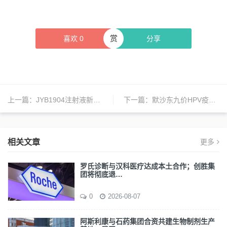
赏
喜欢
0
分享
上一篇：
JYB1904注射液新适应症获批，上海济煜医药研发新药再下一城
下一篇：
默沙东九价HPV疫苗新增接种程序，助力中国女性预防宫颈癌
相关文章
更多
罗氏诊断与汉科医疗达成本土合作；创胜集
团将彻底退…
0
2026-08-07
阿斯利康与石药集团合资共建生物制剂生产