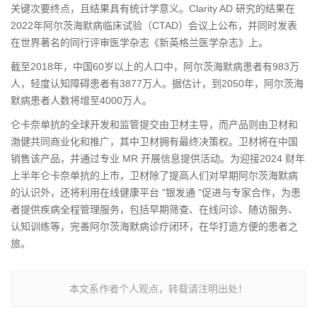
关键次要终点，且结果具有统计学意义。Clarity AD 研究的结果在
2022年阿尔茨海默病临床试验（CTAD）会议上公布，并同时发表
在世界著名的同行评审医学杂志《新英格兰医学杂志》上。
截
至2018年，中国60岁以上的人口中，阿尔茨海默病患者有983万
人，轻度认知障碍患者有3877万人。据估计，到2050年，阿尔茨海
默病患者人数将增至4000万人。
仑卡奈单抗的全球开发和监管提交由卫材主导，而产品则由卫材和
渤健共同商业化和推广，其中卫材拥有最终决策权。卫材将在中国
销售该产品，并通过专业 MR 开展信息提供活动。为迎接2024 财年
上半年仑卡奈单抗的上市，卫材除了提高人们对早期阿尔茨海默病
的认识外，还将利用在线健康平台 "银发通 "促进与专家合作，为患
者提供疾病全程管理服务，包括早期筛查、在线问诊、随访服务、
认知训练等，完善阿尔茨海默病诊疗闭环，在华打造方便的患者之
旅。
本文系作者个人观点，转载请注明出处！