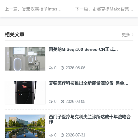
上一篇：
复宏汉霖授予Intas在欧洲和印度的独家开发和商业化权益，H药 汉斯状迎来新里程碑
下一篇：
史赛克携Mako智慧关节机器人等创新产品亮相CMEF，探索高科技医疗未来
相关文章
更多
因美纳MiSeqi100 Series-CN正式…
0
2026-08-06
复锐医疗科技推出全新能量源设备”黑金…
0
2026-08-05
西门子医疗与克利夫兰诊所达成十年战略合
作
0
2026-07-31