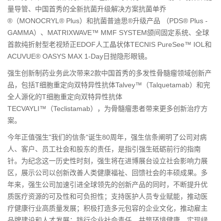
量导管、中国首秀的全新抗菌升级解决方案抗菌单乔
®（MONOCRYL® Plus）和抗菌普迪思®升级产品 （PDS® Plus -
GAMMA）、MATRIXWAVE™ MMF SYSTEM颌间固定系统、全球
首款纯折射型老视矫正EDOF人工晶状体TECNIS PureSee™ IOL和
ACUVUE® OASYS MAX 1-Day日抛隐形眼镜。
强生创新制药业务此次带来2款中国首秀的多发性骨髓瘤领域创新产
品，包括T细胞重定向双特异性抗体Talvey™（Talquetamab）和完
全人源化的T细胞重定向双特异性抗体
TECVAYLI™（Teclistamab），为骨髓瘤患者带来更多创新治疗方
案。
今年正值强生"我们的信条"诞生80周年，强生信条阐明了公司对病
人、客户、员工社会和股东的责任，是指引强生砥砺前行的指南
针。为纪念这一历史性时刻，强生将在进博展台设立社会影响力展
区，展示公司以创新改善人类健康福祉、回馈社会的丰硕成果。多
年来，强生公司加速引进全球领先的创新产品的同时，不断提升优
质医疗资源的可及性和可负担性；支持医护人员专业赋能，推动医
疗健康行业高质量发展；积极打造多元包容的企业文化，推动雇主
品牌建设和人才发展；践行企业社会责任，共筑环境健康，实现绿