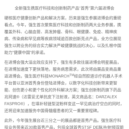
全新强生携医疗科技和创新制药产品“首秀”第六届进博会
硬核医疗健康创新产品和解决方案，历来是强生参展进博会的重磅
看点。今年，强生首次聚焦医疗科技和创新制药两大业务参展，携
覆盖外科、心脑血管、高发肿瘤、骨科、眼健康、免疫、精神疾
病、传染病和罕见病等疾病领域逾百款创新亮点产品，全方位展现
强生以跨业务的综合实力解决严峻健康挑战的决心，以及扎根中国
助力"健康中国"的承诺。
在进博会强大溢出效应支持下，强生有多款往届进博会明星展品，
在进博加速度下更快落地，服务病患需求，此次将由展品变商品重
TM
返进博会。强生医疗科技MONARCH
经自然腔道诊疗机器人手术
平台曾以亚洲首秀身份登陆进博会，以数字化科技创新带来更智
能、创伤更小和更个性化的外科解决方案；强生创新制药旗下药品
兆珂速®（达雷妥尤单抗皮下注射液，英文商品名：DARZALEX
FASPRO®），在填补轻链型淀粉样变这一罕见病治疗空白的同时，
还将迎来加速服务中国骨髓瘤患者的又一重要里程碑。
此外，今年强生展台近三分之一的展品都是首秀产品。强生医疗科
技业务带来近30款首秀产品，包括全球首秀STSF DE脉冲/射频双能