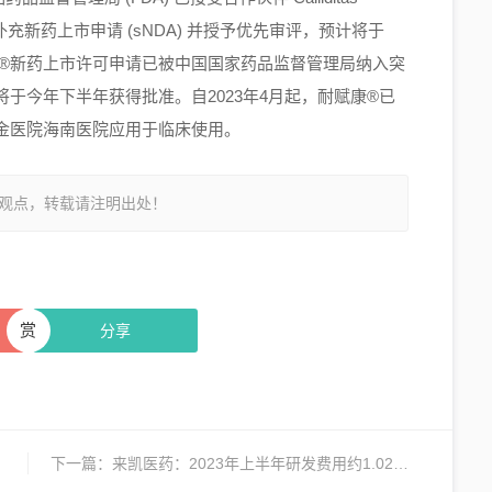
 肾病的补充新药上市申请 (sNDA) 并授予优先审评，预计将于
赋康®新药上市许可申请已被中国国家药品监督管理局纳入突
于今年下半年获得批准。自2023年4月起，耐赋康®已
金医院海南医院应用于临床使用。
观点，转载请注明出处！
赏
分享
下一篇：
来凯医药：2023年上半年研发费用约1.02亿元人民币