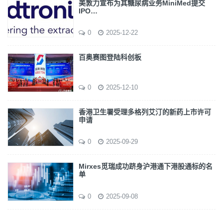
美敦力宣布为其糖尿病业务MiniMed提交
IPO…
0
2025-12-22
百奥赛图登陆科创板
0
2025-12-10
香港卫生署受理多格列艾汀的新药上市许可
申请
0
2025-09-29
Mirxes觅瑞成功跻身沪港通下港股通标的名
单
0
2025-09-08