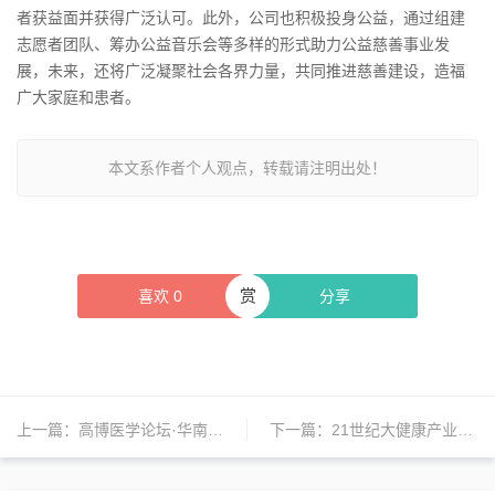
者获益面并获得广泛认可。此外，公司也积极投身公益，通过组建
志愿者团队、筹办公益音乐会等多样的形式助力公益慈善事业发
展，未来，还将广泛凝聚社会各界力量，共同推进慈善建设，造福
广大家庭和患者。
本文系作者个人观点，转载请注明出处！
赏
喜欢
0
分享
上一篇：
高博医学论坛·华南造血干细胞移植论坛举办
下一篇：
21世纪大健康产业竞争力研究”阳光”荣誉榜正式发布