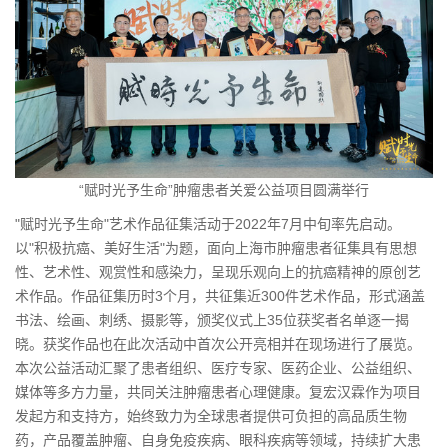
“赋时光予生命”肿瘤患者关爱公益项目圆满举行
"赋时光予生命"艺术作品征集活动于2022年7月中旬率先启动。
以"积极抗癌、美好生活"为题，面向上海市肿瘤患者征集具有思想
性、艺术性、观赏性和感染力，呈现乐观向上的抗癌精神的原创艺
术作品。作品征集历时3个月，共征集近300件艺术作品，形式涵盖
书法、绘画、刺绣、摄影等，颁奖仪式上35位获奖者名单逐一揭
晓。获奖作品也在此次活动中首次公开亮相并在现场进行了展览。
本次公益活动汇聚了患者组织、医疗专家、医药企业、公益组织、
媒体等多方力量，共同关注肿瘤患者心理健康。复宏汉霖作为项目
发起方和支持方，始终致力为全球患者提供可负担的高品质生物
药，产品覆盖肿瘤、自身免疫疾病、眼科疾病等领域，持续扩大患