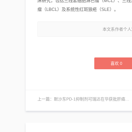
床研究，包括三线套细胞淋巴瘤（MCL）、三线
瘤（LBCL）及系统性红斑狼疮（SLE）。
本文系作者个人
喜欢
0
上一篇：
默沙东PD-1抑制剂可瑞达在华获批肝癌治疗新适应证