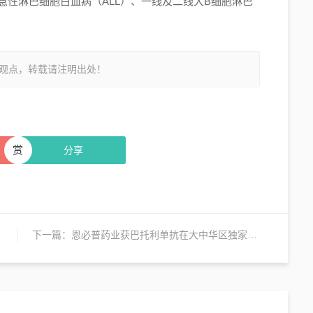
急性淋巴细胞白血病（ALL）、一线及二线大B细胞淋巴
观点，转载请注明出处！
赏
分享
下一篇：
恩必普药业获巴托利单抗在大中华区独家权益