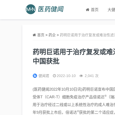
首页
大
首页
>
药企
>
药明巨诺用于治疗复发或难治性滤
药明巨诺用于治疗复发或难
中国获批
健闻君
2022-10-10
2,041 次
(医药健闻2022年10月10日讯)药明巨诺宣布
®
受体T（CAR-T）细胞免疫治疗产品倍诺达
（瑞
用于治疗经过二线或以上系统性治疗的成人难治性或
®
年9月获批上市后，倍诺达
获批的第二个适应症，