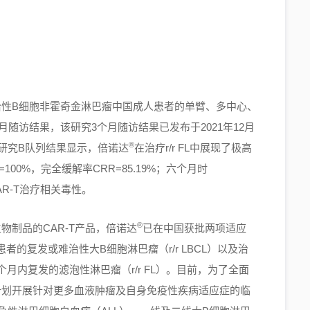
治性B细胞非霍奇金淋巴瘤中国成人患者的单臂、多中心、
个月随访结果，该研究3个月随访结果已发布于2021年12月
®
CE研究B队列结果显示，倍诺达
在治疗r/r FL中展现了极高
00%，完全缓解率CRR=85.19%；六个月时
CAR-T治疗相关毒性。
®
物制品的CAR-T产品，倍诺达
已在中国获批两项适应
的复发或难治性大B细胞淋巴瘤（r/r LBCL）以及治
月内复发的滤泡性淋巴瘤（r/r FL）。目前，为了全面
计划开展针对更多血液肿瘤及自身免疫性疾病适应症的临