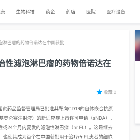
健康
生物科技
药企
药店
医院
医疗设备
泡淋巴瘤的药物倍诺达在中国获批
治性滤泡淋巴瘤的药物倍诺达在
收藏
0
中国国家药品监督管理局已批准其靶向CD19的自体嵌合抗原
基奥仑赛注射液）的新适应症上市许可申请（sNDA），
24个月内复发的滤泡性淋巴瘤（r/r FL）。这是继去
也使其成为首个在中国获批用于治疗r/r FL患者的细胞