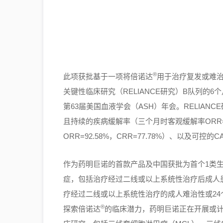
®
此项获批基于一项将倍诺达
用于治疗复发或难
关键性临床研究（RELIANCE研究）B队列的6
第63届美国血液学会（ASH）年会。RELIAN
且持续的疾病缓解率（三个月时客观缓解率ORR=1
ORR=92.58%，CRR=77.78%）、以及可控的
作为药明巨诺的首款产品及中国获批为首个1类生
症，包括治疗经过二线或以上系统性治疗后成人患者
疗经过二线或以上系统性治疗的成人难治性或24个
®
探索倍诺达
的临床潜力，药明巨诺正在开展或