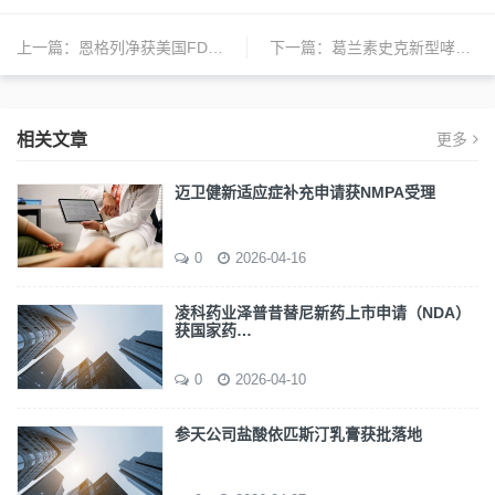
上一篇：
恩格列净获美国FDA快速通道资格
下一篇：
葛兰素史克新型哮喘和慢阻肺药物万瑞舒在华上市
相关文章
更多
迈卫健新适应症补充申请获NMPA受理
0
2026-04-16
凌科药业泽普昔替尼新药上市申请（NDA）
获国家药…
0
2026-04-10
参天公司盐酸依匹斯汀乳膏获批落地