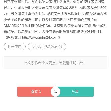
日常工作和生活，从而影响患者的生活质量。近期的流行病学调查
显示，中国大陆地区类风湿关节炎患病率0.28%，总患病人群约500
万，男女患病比率约为1:4。随着艾乐明?(巴瑞替尼片)这类靶向合成
小分子药物的研发上市，以及目前临床上正在使用的传统合成
DMARDs和生物制剂DMARDs，能有效治疗类风湿关节炎的药物越
来越多。通过规范用药，大多数患者的病情都能得到很好的控制。
（医药健闻 http://www.mhn24.com/）
礼来中国
艾乐明(巴瑞替尼片)
本文系作者个人观点，转载请注明出处！
赏
喜欢
3
分享