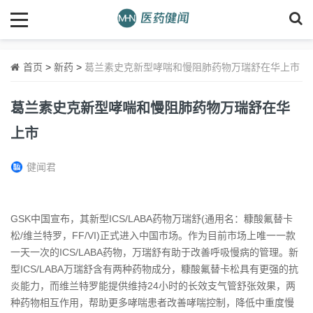
首页
>
新药
>
葛兰素史克新型哮喘和慢阻肺药物万瑞舒在华上市
葛兰素史克新型哮喘和慢阻肺药物万瑞舒在华
上市
健闻君
GSK中国宣布，其新型ICS/LABA药物万瑞舒(通用名：糠酸氟替卡
松/维兰特罗，FF/VI)正式进入中国市场。作为目前市场上唯一一款
一天一次的ICS/LABA药物，万瑞舒有助于改善呼吸慢病的管理。新
型ICS/LABA万瑞舒含有两种药物成分，糠酸氟替卡松具有更强的抗
炎能力，而维兰特罗能提供维持24小时的长效支气管舒张效果，两
种药物相互作用，帮助更多哮喘患者改善哮喘控制，降低中重度慢