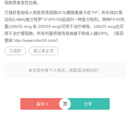
阻肺患者急性加重。
万瑞舒是由吸入用皮质类固醇(ICS)糠酸氟替卡松“FF”, 和长效β2激
动剂(LABA)维兰特罗“VI”(FF/VI)组成的一种复方制剂。两种FF/VI剂
量(100/25 mcg 和 200/25 mcg)可用于治疗哮喘，100/25 mcg也可
用于治疗慢阻肺。所有剂量将使用易纳器干粉吸入器(DPI)。（医药
健闻 http://www.mhn24.com/）
万瑞舒
葛兰素史克
本文系作者个人观点，转载请注明出处！
赏
喜欢
0
分享