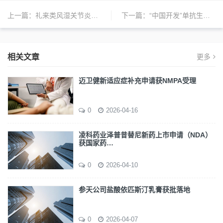
上一篇：
礼来类风湿关节炎新药在中国获批
下一篇：
“中国开发”单抗生物类似药首获欧盟上市申请受理
相关文章
更多
迈卫健新适应症补充申请获NMPA受理
0
2026-04-16
凌科药业泽普昔替尼新药上市申请（NDA）
获国家药…
0
2026-04-10
参天公司盐酸依匹斯汀乳膏获批落地
0
2026-04-07