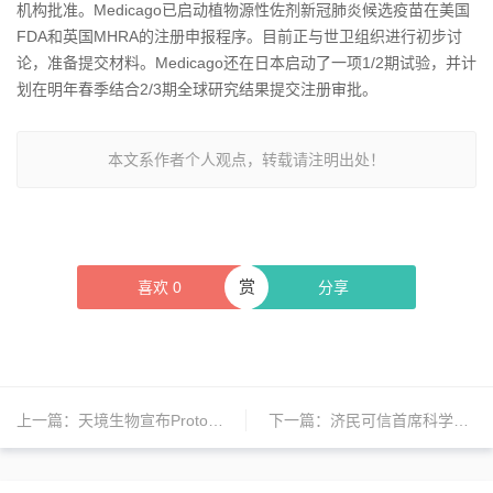
机构批准。Medicago已启动植物源性佐剂新冠肺炎候选疫苗在美国
FDA和英国MHRA的注册申报程序。目前正与世卫组织进行初步讨
论，准备提交材料。Medicago还在日本启动了一项1/2期试验，并计
划在明年春季结合2/3期全球研究结果提交注册审批。
本文系作者个人观点，转载请注明出处！
赏
喜欢
0
分享
上一篇：
天境生物宣布Protollin的美国1期临床研究已完成首例患者给药
下一篇：
济民可信首席科学官崔海峰:探索创新合作 加快中国创新药国际开发