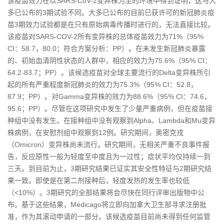
该疫苗效力在以SARS-CoV-2变异株为主的环境中得到证明，这与大
多已公布的3期试验不同。大多已公布的目前已获许可的新冠肺炎疫
苗3期效力试验都是在只有原始病毒传播时进行的，无法直接比较。
该疫苗对SARS-COV-2所有变异株的总体疫苗效力为71%（95%
CI：58.7，80.0；符合方案分析：PP）。在未发生新冠肺炎暴露
的、初始血清阴性状态的人群中，相应的效力为75.6%（95% CI：
64.2-83.7；PP）。该候选疫苗对全球主要流行的Delta变异株所引
起的所有严重程度新冠肺炎的效力为75.3%（95% CI：52.8，
87.9；PP）。对Gamma变异株的效力为88.6%（95% CI：74.6，
95.6；PP）。尽管在这项研究中发生了少量严重病例，但在疫苗接
种组中没有发生。在接种组中没有观察到Alpha、Lambda和Mu变异
株病例，在安慰剂组中观察到12例。研究期间，奥密克戎
（Omicron）变异株尚未流行。研究期间，无相关严重不良事件报
告，反应原性一般为轻度至中度且为一过性；症状平均仅持续一到
三天。到目前为止，3期研究结果已证实其安全性特征与2期研究结
果一致。即使是在第二剂接种后，轻度发热的发生率也较低
（<10%）。3期研究的全部结果将会尽快在同行评审出版物中公
布。基于这些结果，Medicago将立即向加拿大卫生部寻求注册批
准，作为其滚动申请的一部分。该候选疫苗目前尚未得到任何监管