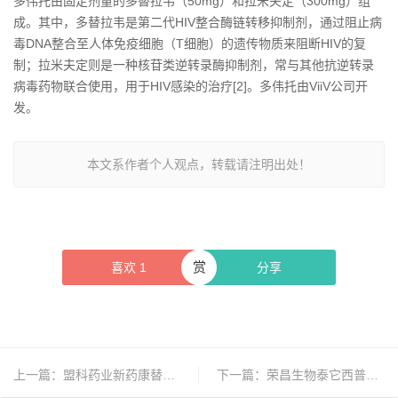
多伟托由固定剂量的多替拉韦（50mg）和拉米夫定（300mg）组
成。其中，多替拉韦是第二代HIV整合酶链转移抑制剂，通过阻止病
毒DNA整合至人体免疫细胞（T细胞）的遗传物质来阻断HIV的复
制；拉米夫定则是一种核苷类逆转录酶抑制剂，常与其他抗逆转录
病毒药物联合使用，用于HIV感染的治疗[2]。多伟托由ViiV公司开
发。
本文系作者个人观点，转载请注明出处！
赏
喜欢
1
分享
上一篇：
盟科药业新药康替唑胺片被纳入国家医保目录
下一篇：
荣昌生物泰它西普和维迪西妥单抗被纳入国家医保药品报销目录