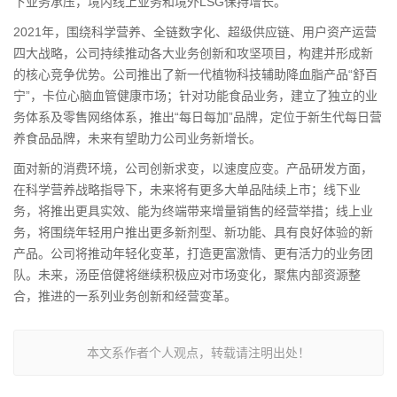
下业务承压，境内线上业务和境外LSG保持增长。
2021年，围绕科学营养、全链数字化、超级供应链、用户资产运营
四大战略，公司持续推动各大业务创新和攻坚项目，构建并形成新
的核心竞争优势。公司推出了新一代植物科技辅助降血脂产品“舒百
宁”，卡位心脑血管健康市场；针对功能食品业务，建立了独立的业
务体系及零售网络体系，推出“每日每加”品牌，定位于新生代每日营
养食品品牌，未来有望助力公司业务新增长。
面对新的消费环境，公司创新求变，以速度应变。产品研发方面，
在科学营养战略指导下，未来将有更多大单品陆续上市；线下业
务，将推出更具实效、能为终端带来增量销售的经营举措；线上业
务，将围绕年轻用户推出更多新剂型、新功能、具有良好体验的新
产品。公司将推动年轻化变革，打造更富激情、更有活力的业务团
队。
未来
，汤臣倍健将
继续
积极应对市场变化，聚焦内部资源整
合，推进的一系列业务创新和经营变革
。
本文系作者个人观点，转载请注明出处！