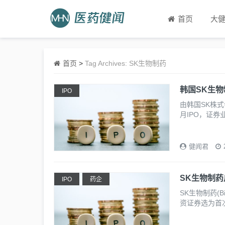
首页
大
首页
>
Tag Archives: SK生物制药
韩国SK生物
IPO
由韩国SK株式会社
月IPO，证券
健闻君
SK生物制
IPO
药企
SK生物制药(Bi
资证券选为首