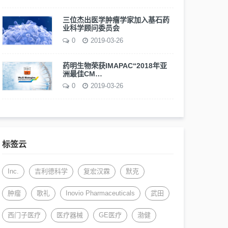
三位杰出医学肿瘤学家加入基石药
业科学顾问委员会
0
2019-03-26
药明生物荣获IMAPAC“2018年亚
洲最佳CM…
0
2019-03-26
标签云
Inc.
吉利德科学
复宏汉霖
默克
肿瘤
歌礼
Inovio Pharmaceuticals
武田
西门子医疗
医疗器械
GE医疗
渤健