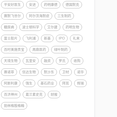
平安好医生
安进
药明康德
德国默克
赛默飞世尔
阿尔茨海默症
三生制药
糖尿病
波士顿科学
艾尔建
药明生物
富士胶片
飞利浦
新基
IPO
礼来
百时美施贵宝
再鼎医药
绿叶制药
天境生物
瓦里安
融资
罗氏
收购
赛诺菲
信达生物
默沙东
卫材
诺华
阿斯利康
强生
基石药业
拜耳
辉瑞
百济神州
葛兰素史克
财报
勃林格殷格翰