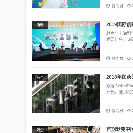
健闻君
2019国际
活动
默克与上海科学
术研讨会。该
健闻君
2018年医
药企
根据Globa
罗氏，登顶榜
健闻君
首期默克中
药企