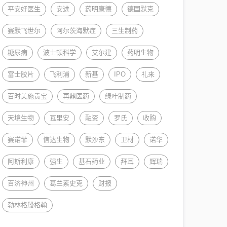
平安好医生
安进
药明康德
德国默克
赛默飞世尔
阿尔茨海默症
三生制药
糖尿病
波士顿科学
艾尔建
药明生物
富士胶片
飞利浦
新基
IPO
礼来
百时美施贵宝
再鼎医药
绿叶制药
天境生物
瓦里安
融资
罗氏
收购
赛诺菲
信达生物
默沙东
卫材
诺华
阿斯利康
强生
基石药业
拜耳
辉瑞
百济神州
葛兰素史克
财报
勃林格殷格翰