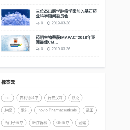
三位杰出医学肿瘤学家加入基石药
业科学顾问委员会
0
2019-03-26
药明生物荣获IMAPAC“2018年亚
洲最佳CM…
0
2019-03-26
标签云
Inc.
吉利德科学
复宏汉霖
默克
肿瘤
歌礼
Inovio Pharmaceuticals
武田
西门子医疗
医疗器械
GE医疗
渤健