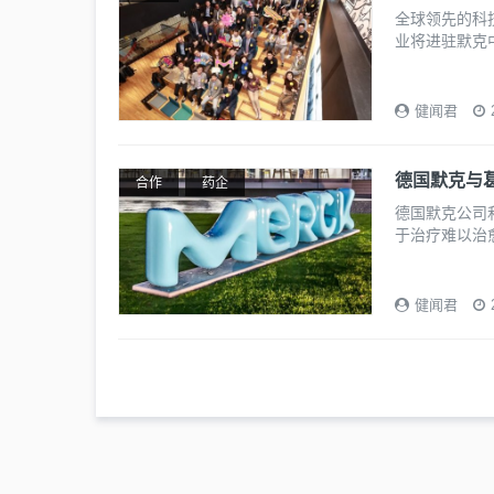
全球领先的科
业将进驻默克
健闻君
德国默克与
合作
药企
德国默克公司
于治疗难以治
健闻君