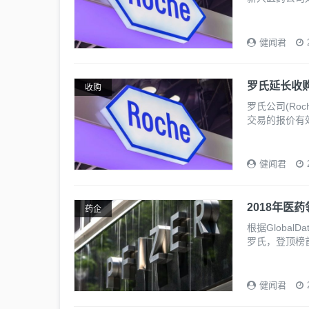
健闻君
罗氏延长收购S
收购
罗氏公司(Roch
交易的报价有
健闻君
2018年医
药企
根据Globa
罗氏，登顶榜
健闻君