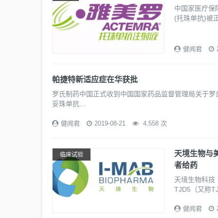
中国家医疗保
(托珠单抗)
健闻君
帕捷特新适应症在华获批
罗氏制药中国正式收到中国国家药品监督管理局关于罗氏乳
妥珠单抗…
健闻君
2019-08-21
4,558 次
天境生物与美
临床试验
者给药
天境生物科技
TJD5（又称T
健闻君