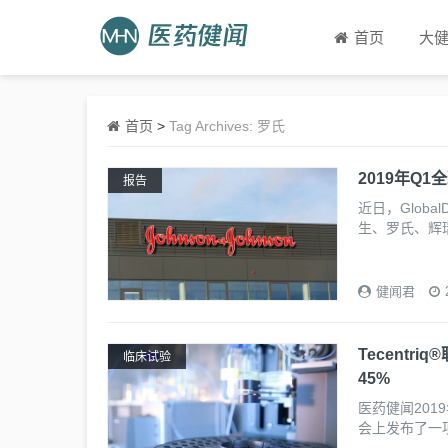
首页
大
首页
>
Tag Archives: 罗氏
2019年Q
报告
近日，Globa
生、罗氏、辉
健闻君
Tecent
临床试验
45%
医药健闻201
会上发布了一