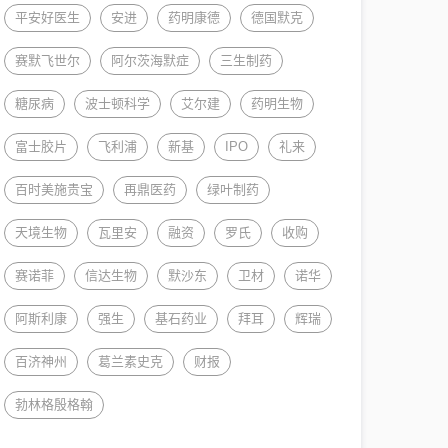
平安好医生
安进
药明康德
德国默克
赛默飞世尔
阿尔茨海默症
三生制药
糖尿病
波士顿科学
艾尔建
药明生物
富士胶片
飞利浦
新基
IPO
礼来
百时美施贵宝
再鼎医药
绿叶制药
天境生物
瓦里安
融资
罗氏
收购
赛诺菲
信达生物
默沙东
卫材
诺华
阿斯利康
强生
基石药业
拜耳
辉瑞
百济神州
葛兰素史克
财报
勃林格殷格翰