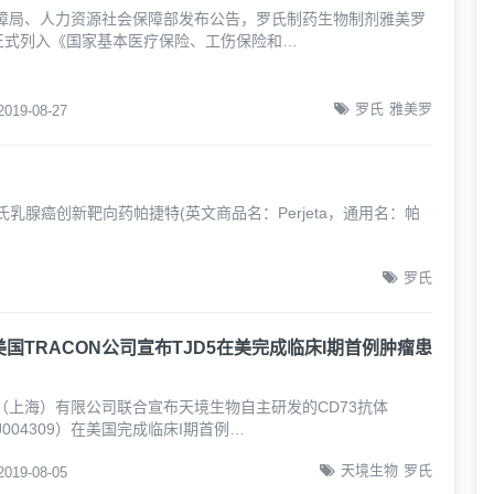
障局、人力资源社会保障部发布公告，罗氏制药生物制剂雅美罗
被正式列入《国家基本医疗保险、工伤保险和…
罗氏
雅美罗
2019-08-27
腺癌创新靶向药帕捷特(英文商品名：Perjeta，通用名：帕
罗氏
国TRACON公司宣布TJD5在美完成临床I期首例肿瘤患
（上海）有限公司联合宣布天境生物自主研发的CD73抗体
J004309）在美国完成临床I期首例…
天境生物
罗氏
2019-08-05