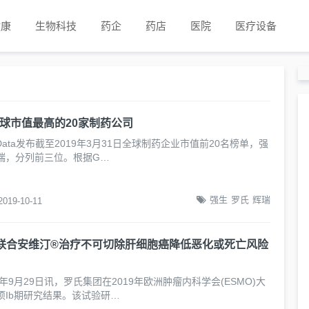
健康
生物科技
药企
药店
医院
医疗设备
1全球市值最高的20家制药公司
lData发布截至2019年3月31日全球制药企业市值前20名榜单，强
瑞，分列前三位。根据G…
强生
罗氏
辉瑞
2019-10-11
riq®联合安维汀®治疗不可切除肝细胞癌降低恶化或死亡风险
9年9月29日讯，罗氏集团在2019年欧洲肿瘤内科学会(ESMO)大
项Ib期研究结果。该试验研…