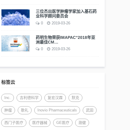
三位杰出医学肿瘤学家加入基石药
业科学顾问委员会
0
2019-03-26
药明生物荣获IMAPAC“2018年亚
洲最佳CM…
0
2019-03-26
标签云
Inc.
吉利德科学
复宏汉霖
默克
肿瘤
歌礼
Inovio Pharmaceuticals
武田
西门子医疗
医疗器械
GE医疗
渤健