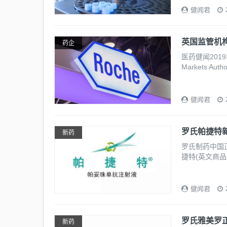
健闻君
英国监管机构将
药企
医药健闻2019
Markets Autho
健闻君
罗氏帕捷特
新药
罗氏制药中国
捷特(英文商品
健闻君
罗氏雅美罗
新药