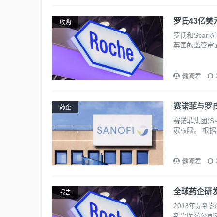
罗氏43亿美
收购
罗氏和Spar
英国的监管审查
健闻君
赛诺菲与罗
药企
赛诺菲集团(Sa
家权限。 根据
健闻君
全球药企研发
报告
2018年是新
新兴医药公司