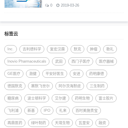
0
2019-03-26
标签云
Inc.
吉利德科学
复宏汉霖
默克
肿瘤
歌礼
Inovio Pharmaceuticals
武田
西门子医疗
医疗器械
GE医疗
渤健
平安好医生
安进
药明康德
德国默克
赛默飞世尔
阿尔茨海默症
三生制药
糖尿病
波士顿科学
艾尔建
药明生物
富士胶片
飞利浦
新基
IPO
礼来
百时美施贵宝
再鼎医药
绿叶制药
天境生物
瓦里安
融资