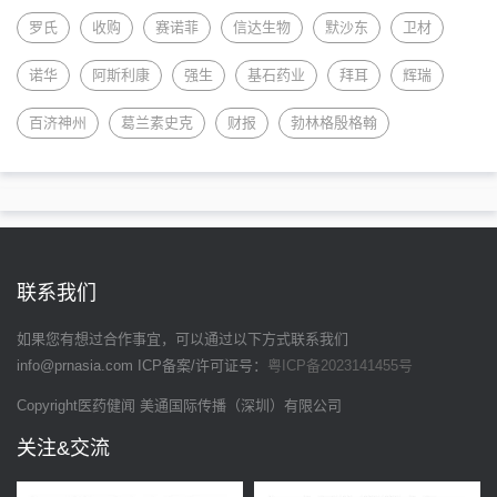
罗氏
收购
赛诺菲
信达生物
默沙东
卫材
诺华
阿斯利康
强生
基石药业
拜耳
辉瑞
百济神州
葛兰素史克
财报
勃林格殷格翰
联系我们
如果您有想过合作事宜，可以通过以下方式联系我们
info@prnasia.com
ICP备案/许可证号：
粤ICP备2023141455号
Copyright医药健闻 美通国际传播（深圳）有限公司
关注&交流