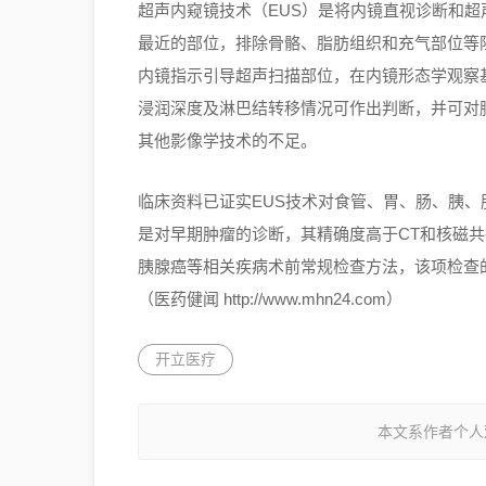
超声内窥镜技术（EUS）是将内镜直视诊断和
最近的部位，排除骨骼、脂肪组织和充气部位等
内镜指示引导超声扫描部位，在内镜形态学观察
浸润深度及淋巴结转移情况可作出判断，并可对
其他影像学技术的不足。
临床资料已证实EUS技术对食管、胃、肠、胰
是对早期肿瘤的诊断，其精确度高于CT和核磁共振
胰腺癌等相关疾病术前常规检查方法，该项检查
（医药健闻 http://www.mhn24.com）
开立医疗
本文系作者个人