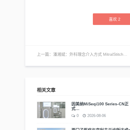
喜欢
2
上一篇：
潘湘斌：外科理念介入方式 MitralStitch让二尖瓣反流治疗更容易
相关文章
因美纳MiSeqi100 Series-CN正
式…
0
2026-08-06
西门子医疗与克利夫兰诊所达成