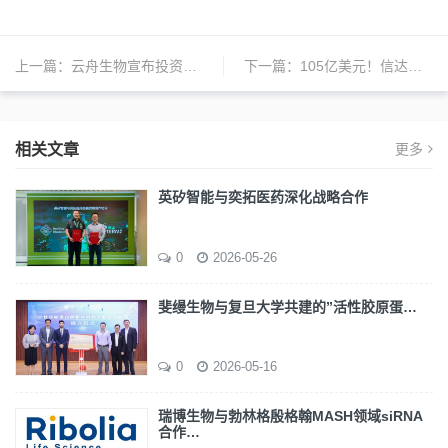
上一篇：
云舟生物宣布投资5000万美元在芝加哥建设先进生物制造与研发中心
下一篇：
105亿美元！信达生物与辉瑞达成全球战略合作；史赛克前高管加入微创医疗；CVS恢复礼来减肥药覆盖 | 日报
相关文章
更多
英矽智能与奕拓医药深化战略合作
0
2026-05-26
斐缦生物与复旦大学共建的”活性胶原蛋…
0
2026-05-16
瑞博生物与勃林格殷格翰MASH领域siRNA
合作…