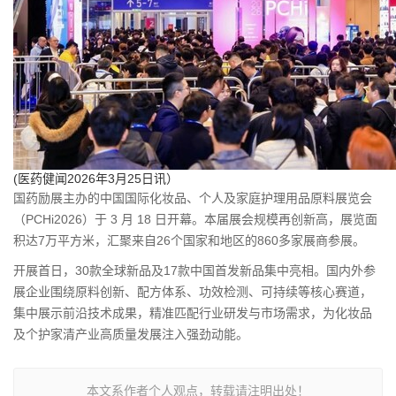
(医药健闻2026年3月25日讯）
国药励展主办的
中国国际化妆品、个人及家庭护理用品原料展览会
（PCHi2026）于 3 月 18 日开幕。本届展会规模再创新高，展览面
积达7万平方米，汇聚来自26个国家和地区的860多家展商参展。
开展首日，30款
全球新品
及17款中国首发新品集中亮相。国内外参
展企业围绕原料创新、配方体系、功效检测、可持续等核心赛道，
集中展示前沿技术成果，精准匹配行业研发与市场需求，为化妆品
及个护家清产业高质量发展注入强劲动能。
本文系作者个人观点，转载请注明出处！