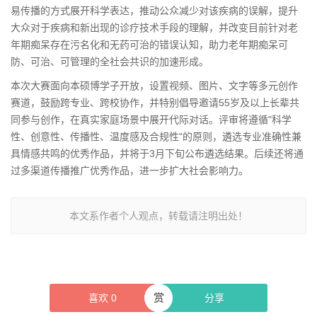
易传播的方式展开科学表达，推动公众减少对该疾病的误解，提升
大众对于疾病和新出现的诊疗技术手段的理解，并改变目前针对老
年期痴呆存在污名化和无药可治的错误认知，助力老年期痴呆可
防、可治、可管理的全社会共识的加速形成。
本次大赛面向本硕博学子开放，设置视频、图片、文字等多元创作
赛道，鼓励跨专业、跨校协作，并特别倡导邀请55岁及以上长辈共
同参与创作，在真实家庭场景中展开代际对话。评审将遵循"科学
性、创意性、传播性、温度感及合规性"的原则，遴选专业准确性兼
具情感共鸣的优秀作品，并将于3月下旬公布遴选结果。后续还将通
过多渠道传播推广优秀作品，进一步扩大社会影响力。
本文系作者个人观点，转载请注明出处！
赏
喜欢
0
分享