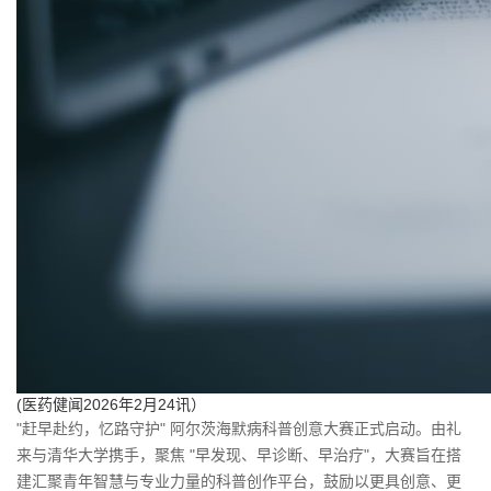
(医药健闻2026年2月24讯）
"赶早赴约，忆路守护" 阿尔茨海默病科普创意大赛正式启动。由礼
来与清华大学携手，聚焦 "早发现、早诊断、早治疗"，大赛旨在搭
建汇聚青年智慧与专业力量的科普创作平台，鼓励以更具创意、更