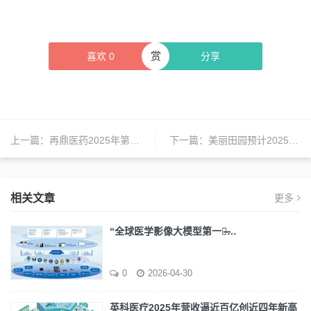
赏
喜欢
0
分享
上一篇：
再鼎医药2025年第四季度总收入为1.276亿美元
下一篇：
美丽田园预计2025年收入不少于30亿元
相关文章
更多
“全球医学影像大模型第一股̶…
0
2026-04-30
英科医疗2025年营收逼近百亿创近四年新高