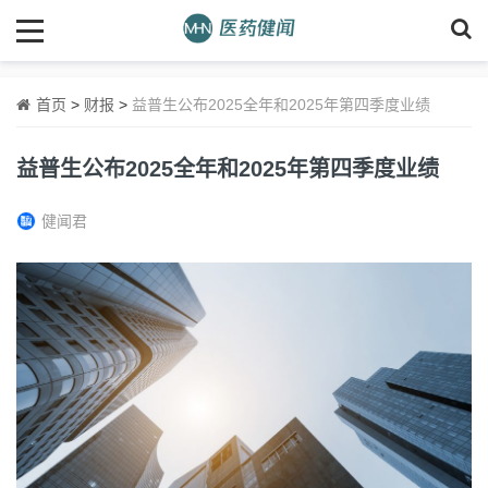
首页
>
财报
>
益普生公布2025全年和2025年第四季度业绩
益普生公布2025全年和2025年第四季度业绩
健闻君