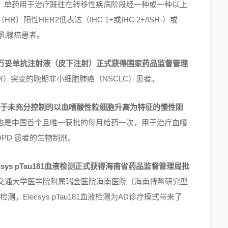
，单药用于治疗既往在转移性疾病阶段经一种或一种以上
性HER2低表达（IHC 1+或IHC 2+/ISH-）或
人乳腺癌患者。
万妥单抗注射液（皮下注射）正式获得国家药品监督管理
R）突变的晚期非小细胞肺癌（NSCLC）患者。
液用于未充分控制的以血嗜酸性粒细胞升高为特征的慢性阻
也是中国首个且唯一获批的每月给药一次，用于治疗血嗜
COPD 患者的生物制剂。
ys pTau181血液检测正式获得海南省药品监督管理局批
交通大学医学院附属瑞金医院海南医院（海南博鳌研究型
Elecsys pTau181血液检测为AD诊疗模式带来了