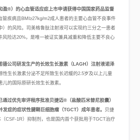
和盈®）的心血管适应症上市申请获得中国国家药品监督
疾病且BMI≥27kg/m2成人患者的主要心血管不良事件
中）的风险。司美格鲁肽注射液可以实现约三分之一患者
件风险达20%，是唯一被证实兼具减重和降低主要不良心
诺德公司研发生产的长效生长激素（LAGH）注射液诺泽
源性生长激素分泌不足所致生长迟缓的2.5岁及以上儿童
患儿的国际原研长效生长激素。
已通过优先审评程序批准贝捷迈®（盐酸匹米替尼胶囊）
发症的症状性腱鞘巨细胞瘤（TGCT）成年患者。
贝捷
（CSF-1R）抑制剂，也是国内首个获批用于TGCT治疗