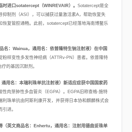
otatercept（WINREVAIR）。
Sotatercept是全
导抑制剂（ASI），可以捕获过量激活素A，帮助恢复失
管腔通畅。此前，sotatercept已经落地海南博鳌乐
商品名：Wainua，通用名：依普隆特生钠注射液）在中国
粉样变性多发性神经病（ATTRv-PN）患者。依普隆特
N治疗的基因沉默剂。
ra，通用名：本瑞利珠单抗注射液）新适应症获中国国家药
性肉芽肿性多血管炎（EGPA）。EGPA旧称查格-施特
瑞利珠单抗由阿斯利康开发，并获得日本协和麒麟株式会
而引进。
（英文商品名：Enhertu，通用名：注射用德曲妥珠单