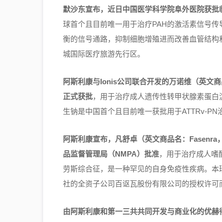
默沙东宣布，近日中国医学科学院阜外医院获批临时进口s
球首个且目前唯一用于治疗PAH的激活素信号传
衡的信号通路，抑制细胞增殖进而改善血管结构和恢复
城国际医疗旅游先行区。
阿斯利康与Ionis公司联合开发的万诺维（英文
正式获批
，用于治疗成人遗传性转甲状腺素蛋白淀
生钠是中国首个且目前唯一获批用于ATTRv-P
阿斯利康宣布，凡舒卓（英文商品名：Fasen
品监督管理局（NMPA）批准
，用于治疗成人嗜酸
劳斯综合征，是一种罕见的自身免疫性疾病。本
社的全资子公司百讴瓦股份有限公司的授权许可
由阿斯利康和第一三共共同开发与商业化的优赫得