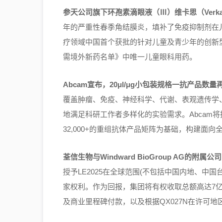
参天公司旗下环孢素滴眼液（Ⅲ）维卡思（Verka
年的严重性春季角结膜炎，填补了免疫抑制剂在
疗领域中国首个获批的针对儿童及青少年的创新
需境外新药名单》中唯一儿童眼科用药。
Abcam宣布，20μl/μg小包装规格一抗产品数量
覆盖肿瘤、免疫、神经科学、代谢、表观遗传学
地满足科研工作者多样化的实验需求。Abcam
32,000+的重组抗体产品矩阵为基础，构建面
荃信生物与Windward BioGroup AG的附属公司L
授予LE2025在全球范围(不包括中国内地、中国
家权利。作为回报，集团将有权收取总额高达7亿美元
及商业里程碑付款，以及根据QX027N在许可