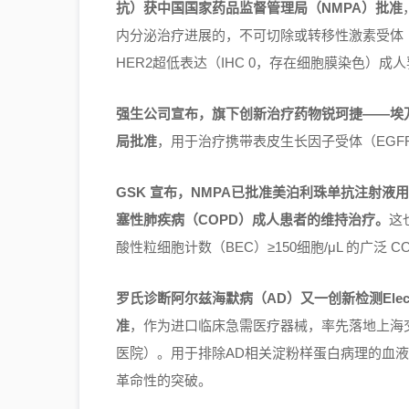
抗）获中国国家药品监督管理局（NMPA）批准
内分泌治疗进展的，不可切除或转移性激素受体（HR）阳
HER2超低表达（IHC 0，存在细胞膜染色）成
强生公司宣布，旗下创新治疗药物锐珂捷——埃
局批准
，用于治疗携带表皮生长因子受体（EGF
GSK 宣布，NMPA已批准美泊利珠单抗注射
塞性肺疾病（COPD）成人患者的维持治疗。
这
酸性粒细胞计数（BEC）≥150细胞/μL 的广泛 
罗氏诊断阿尔兹海默病（AD）又一创新检测Elecs
准
，作为进口临床急需医疗器械，率先落地上海
医院）。用于排除AD相关淀粉样蛋白病理的血液检测，
革命性的突破。