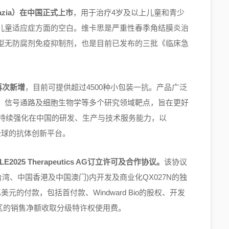
zia）在中国正式上市
，用于治疗4岁及以上儿童和青少
儿童适应症方面的空白。维卡思是严重性春季角结膜炎治
型无防腐剂免疫抑制剂，也是目前已发布的三批《临床急
再次新增
，目前可提供超过4500种小包装一抗。产品广泛
、信号通路及细胞生物学等多个研究领域靶点，旨在更好
将持续强化在中国的研发、生产与技术服务能力，以
向全球的抗体创新平台。
E2025 Therapeutics AG订立许可及合作协议。
该协议
台湾、中国香港及中国澳门)内开发及商业化QX027N的独
的付款，包括首付款、Windward Bio的股权、开发
地区的销售净额收取分级特许权使用费。