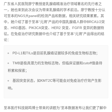
广东省人民医院廖宁教授是乳腺癌精准治疗领域著名的先行者之
一，她也来到此次会议为
带来
乳腺癌的学术前沿。廖宁教授十分认
可至本的NGS大panel的检测产品和数据，相关研究硕果累累。其
中，她介绍了基于至本“元溯”产品的中国乳腺癌人群中BRCA1/2突
变、HRD基因、PIK3CA突变、HER2 突变、FGFR 变异的数据特
征。在免疫治疗研究数据中也介绍了基于至本“元溯”产品得出的结
论：
PD-L1和TILs是目前乳腺癌证据较多的免疫生物标志物；
TMB是极具潜力的生物标志物，但临床证据和cutoff值亟待
积累和探索；
基因突变状态，如KMT2C等可能会对免疫治疗疗效产生影
响。
至本医疗科技姚鸣博士带来的讲题为“至本数据发布让我们更了解中