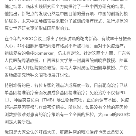
确定结果、临床实践研究四个方向探讨了一些中西方研究的结果。
他指出，新靶点的发现仍然是中国目前的最弱项、中国的创新药模
仿居多，未来中国肺癌需要采取分子监测的治疗模式、进行规范的
真实世界研究逐渐形成国际影响力。
在今年的ASCO会议上爆出了很多肺癌的靶向新药、有效率十分振奋
人心，非小细胞肺癌靶向治疗格局不断被打破；而对于免疫治疗，
错综复杂的免疫biomarker，仍未有定论。针对这两个方面，广东省
人民医院周清教授、广西医科大学第一附属医院胡晓桦教授、陆军
军医大学大坪医院何勇教授、青岛大学附属医院田凯华教授、广东
省肺癌研究所钟文昭教授展开讨论。
特别难得的是，各位专家的观点达成高度一致，目前靶向治疗已从
单基因精准治疗全面发展成多基因精准治疗；免疫治疗不仅有PD-
L1、肿瘤突变负荷（TMB）等生物标志物，正负向调节基因、免疫
超进展基因等都与疗效密切相关。所以说，如果没有全貌的基因检
测数据很难对患者的治疗策略有一个全面的把控，大panel的NGS检
测是大势所趋。
我国
是大家公认的肝癌大国，肝胆肿瘤的精准治疗也因此备受关