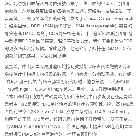
注。北京协和医院赵海涛教授
就带
来了非常全面的中国人群肝胆肿
瘤数据，从基因突变图谱到各项真实世界研究结果，层层递进，丰
富具体。一项与至本合作的研究（发表于Clinical Cancer Research
）结果显示，DDR（DNA损伤修复，DNA damage repair）突变的
肝癌患者TMB显著高于DDR野生型患者，并且在近20%的肝胆肿瘤
中都携带DDR基因的突变。赵海涛教授表示，我们需要积累像DDR
的更多临床治疗数据。除此之外，他还介绍了即将在ESMO上公布
的部分研究结果，
大家
拭目以待。
紧接着，中山大学附属肿瘤医院陈功教授
带来
结直肠癌靶向治疗和
免疫治疗生物标志物探索的数据。陈功教授十分幽默风趣，在介绍
“春风不度玉门关”的结直肠癌免疫治疗时，他总结说，只有MSI和
TMB都“high”，病人才能“high”起来。另外，陈功教授特别提到，在
至本TMB检测助力的重磅胃癌免疫临床研究中首次发现在晚期胃癌
患者中TMB是接受PD-1单抗治疗的潜在疗效预测标志物，高TMB患
者的有效率（33.3% vs. 7.1%）及总生存时间（14.6 vs.4.0 m），
均明显优于低TMB患者。该研究是由徐瑞华教授牵头，发表于杂志
《ANNALS of ONCOLOGY》，首次在国际上提出TMB在晚期胃癌
患者接受PD-1抗体单药治疗的生存获益预测价值。