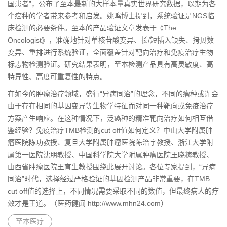
国患者”，公布了至本最新的大样本量真实世界研究数据，以期为各
个癌种的学者带来参考和启发。姚鸣博士提到，系统验证是NGS临
床检测的必要条件。至本的产品验证文章发表于《The
Oncologist》，准确地针对单核苷酸变异、长/短插入缺失、拷贝数
变异、重排进行系统验证，全面覆盖针对靶向治疗和免疫治疗生物
标志物检测验证。研究结果表明，至本检测产品具有高灵敏度、高
特异性、高度可重复性的特点。
在如今的肿瘤治疗领域，盛行“异病同治”的理念，不同的瘤种或许会
由于存在相同的基因变异等生物学特征而对同一种靶向或免疫治疗
方案产生响应。在这种情况下，泛癌种的精准靶向治疗如何相互借
鉴经验？免疫治疗TMB检测的cut off值如何定义？中山大学附属肿
瘤医院陈功教授、复旦大学附属肿瘤医院陈治宇教授、浙江大学附
属第一医院沈朋教授、中国科学院大学附属肿瘤医院王晓稼教授、
山西省肿瘤医院王育生教授围绕此展开讨论。各位专家提到，“异病
同治”时代，选择经过严格验证的基因检测产品非常重要，在TMB
cut off值的选择上，不同情况需要采取不同的数值，但最终病人的疗
效才是王道
。（医药健闻 http://www.mhn24.com）
至本医疗