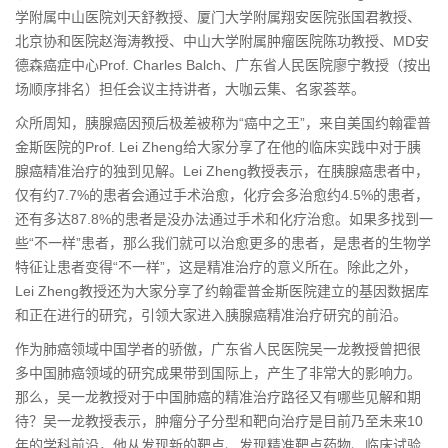
学附属中山医院刘天舒教授、厦门大学附属翔安医院张国君教授、
北京协和医院赵海涛教授、中山大学附属肿瘤医院陈功教授、MD安
德森癌症中心Prof. Charles Balch、广东省人民医院廖宁教授（按出
场顺序排名）担任会议主持讲者，大咖云集、名家荟萃。
众所周知，胰腺癌因预后极差被称为“癌中之王”，来自美国约翰霍普
金斯医院的Prof. Lei Zheng给
大家
分享了在他的临床实践中对于胰
腺癌精准治疗的独到见解。Lei Zheng教授表示，在胰腺癌患者中，
仅有约7.7%的患者会通过手术治愈，化疗会多治愈约4.5%的患者，
还有多达87.8%的患者是没办法通过手术和化疗治愈。如果多找到一
些“不一样”患者，那么我们就可以治愈更多的患者，是患者的生物学
特征让患者变得“不一样”，这是精准治疗的意义所在。除此之外，
Lei Zheng教授还为
大家
分享了约翰霍普金斯医院建立的基因数据库
和正在进行的研究，引领
大家
进入胰腺癌精准治疗研究的前沿。
作为肺癌领域中国学者的骄傲，广东省人民医院吴一龙教授曾把很
多中国肺癌领域的研究成果带到国际上，产生了非常大的影响力。
那么，吴一龙教授对于中国肺癌的精准治疗路径又有哪些见解和期
待？吴一龙教授表示，肿瘤分子分型和靶向治疗是目前乃至未来10
年的学科前沿，他从发现新的靶点、发现精准靶点药物、临床试验