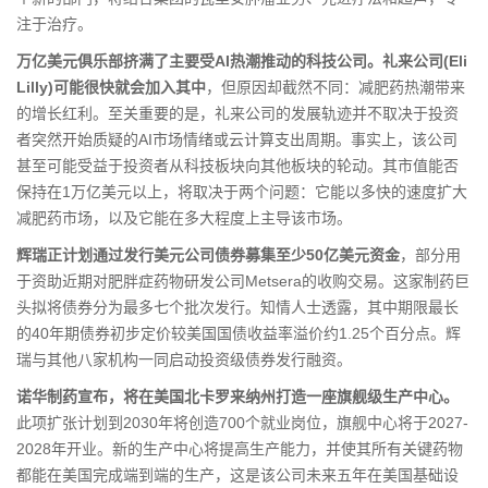
注于治疗。
万亿美元俱乐部挤满了主要受AI热潮推动的科技公司。礼来公司(Eli
Lilly)可能很快就会加入其中
，但原因却截然不同：减肥药热潮带来
的增长红利。至关重要的是，礼来公司的发展轨迹并不取决于投资
者突然开始质疑的AI市场情绪或云计算支出周期。事实上，该公司
甚至可能受益于投资者从科技板块向其他板块的轮动。其市值能否
保持在1万亿美元以上，将取决于两个问题：它能以多快的速度扩大
减肥药市场，以及它能在多大程度上主导该市场。
辉瑞正计划通过发行美元公司债券募集至少50亿美元资金
，部分用
于资助近期对肥胖症药物研发公司Metsera的收购交易。这家制药巨
头拟将债券分为最多七个批次发行。知情人士透露，其中期限最长
的40年期债券初步定价较美国国债收益率溢价约1.25个百分点。辉
瑞与其他八家机构一同启动投资级债券发行融资。
诺华制药宣布，将在美国北卡罗来纳州打造一座旗舰级生产中心。
此项扩张计划到2030年将创造700个就业岗位，旗舰中心将于2027-
2028年开业。新的生产中心将提高生产能力，并使其所有关键药物
都能在美国完成端到端的生产，这是该公司未来五年在美国基础设