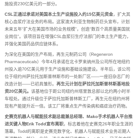
施投资230亿美元的一部分。
CSL正通过承诺对美国本土生产设施投入约15亿美元资金
，扩大其
核心血浆疗法业务的布局。这家澳大利亚生物制药巨头宣布，计划
未来五年“扩大在美国市场的业务规模”，创造“数百个高质量美国就
业岗位”。该项目旨在增强CSL血浆衍生疗法部门的本土生产能力，
并强化美国药品供应链体系。
为深化在美国的生产布局，再生元制药公司（Regeneron
Pharmaceuticals）今年4月承诺在北卡罗来纳州及公司所在地纽约
州投入逾70亿美元用于生产设施和基础设施建设。半年后，该公司
位于纽约州萨拉托加斯普林斯市的一处新厂区——一座旧杂志厂的
改造计划——已初具雏形。
再生元计划在萨拉托加斯普林斯基地投
资20亿美元。
该基地位于距公司纽约州塔里敦总部以北约两小时半
车程处。通过升级位于萨拉托加斯普林斯工厂，再生元在纽约州将
现有产能提升近一倍。该工厂将重点生产传染病和癌症治疗药物。
史赛克机器人与赋能技术副总裁兼总经理、Mako手术机器人平台推
进关键人物Erik Todd宣布离职
，标志着他在史赛克26年职业生涯的
落幕。Todd的离职是史赛克数字化、机器人与赋能技术业务近期人