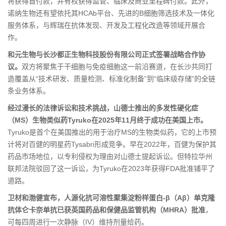
将获得首付款，并有权获得监管、临床及商业里程碑付款。此外，
诺纳生物还有望依托其HCAb平台、先进的B细胞筛选技术及一体化
服务体系，与辉瑞在抗体发现、开发及工程化改造等领域开展合
作。
和元生物与长沙都正生物科技股份有限公司正式签署战略合作协
议。
双方将聚焦于干细胞与免疫细胞这一前沿赛道，在长沙共同打
造覆盖从“技术研发、质量检测、标准化制备”到“临床级存储”的全链
条业务体系。
经过漫长的法律诉讼和技术挑战，山德士推出的多发性硬化症
（MS）生物类似药Tyruko在2025年11月终于成功在美国上市。
Tyruko是首个在美国推出的用于治疗MS的生物类似药，它的上市预
计将对百健的明星药Tysabri形成竞争。早在2022年，百健为保护其
药品市场地位，以专利侵权为理由对山德士提起诉讼。但特拉华州
联邦法院驳回了这一诉讼，为Tyruko在2023年获得FDA批准铺平了
道路。
卫材和渤健宣布，人源化抗可溶性聚集淀粉样蛋白-β（Aβ）单克隆
抗体仑卡奈单抗已获英国药品和保健品监管机构（MHRA）批准
，
可每四周进行一次静脉（IV）维持剂量给药。