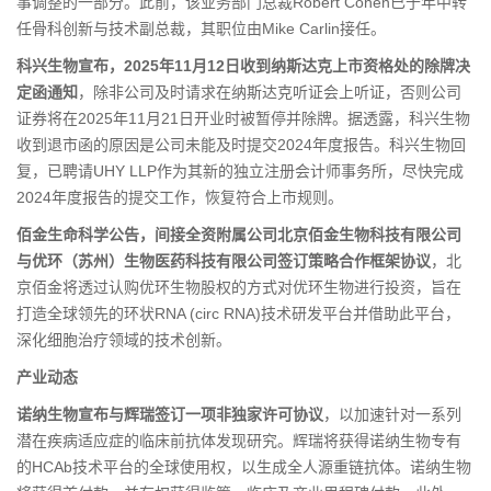
事调整的一部分。此前，该业务部门总裁Robert Cohen已于年中转
任骨科创新与技术副总裁，其职位由Mike Carlin接任。
科兴生物宣布，2025年11月12日收到纳斯达克上市资格处的除牌决
定函通知
，除非公司及时请求在纳斯达克听证会上听证，否则公司
证券将在2025年11月21日开业时被暂停并除牌。据透露，科兴生物
收到退市函的原因是公司未能及时提交2024年度报告。科兴生物回
复，已聘请UHY LLP作为其新的独立注册会计师事务所，尽快完成
2024年度报告的提交工作，恢复符合上市规则。
佰金生命科学公告，间接全资附属公司北京佰金生物科技有限公司
与优环（苏州）生物医药科技有限公司签订策略合作框架协议
，北
京佰金将透过认购优环生物股权的方式对优环生物进行投资，旨在
打造全球领先的环状RNA (circ RNA)技术研发平台并借助此平台，
深化细胞治疗领域的技术创新。
产业动态
诺纳生物宣布与辉瑞签订一项非独家许可协议
，以加速针对一系列
潜在疾病适应症的临床前抗体发现研究。辉瑞将获得诺纳生物专有
的HCAb技术平台的全球使用权，以生成全人源重链抗体。诺纳生物