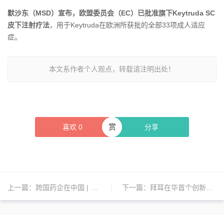
默沙东（MSD）宣布，欧盟委员会（EC）已批准旗下Keytruda SC
皮下注射疗法
，用于Keytruda在欧洲所获批的全部33项成人适应
症。
本文系作者个人观点，转载请注明出处！
赏
喜欢
0
分享
上一篇：
跨国药企在中国 | 拜耳、武田、飞利浦、卫材、阿斯利康、礼来、赛诺菲、辉瑞、灵北、科利耳、百汇医疗、龙沙、欧彼乐等新动态
下一篇：
拜耳在华首个创新中心在北京启用；广药集团入主达安基因；赛诺菲与上药科园合作推广三款疫苗产品 | 日报