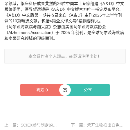
呆领域，临床科研成果斐然的26位中国本土专家组建《A＆D》中文
版编委团，医界望远镜是《A＆D》中文版官方唯一指定发布平台。
《A＆D》中文版第一期共收录来自《A＆D》主刊2025年上半年刊
登的10篇精选文献，包括4篇全文译文与6篇摘要译文。
《阿尔茨海默病与痴呆症》杂志由美国阿尔茨海默病协会
（Alzheimer's Association）于 2005 年创刊，是全球阿尔茨海默病
和痴呆研究领域的顶级期刊。
本文系作者个人观点，转载请注明出处！
赏
喜欢
0
分享
上一篇：
SCIEX参与制定的《代谢组和脂质组检测方法与质量控制规范》团体标准正式发布
下一篇：
禾开生物推出自免及过敏灵长类动物模型矩阵HKEY-NHP-MATRIX2.0平台