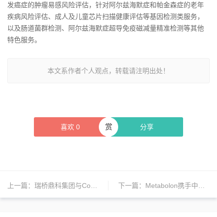
发癌症的肿瘤易感风险评估，针对阿尔兹海默症和帕金森症的老年
疾病风险评估、成人及儿童芯片扫描健康评估等基因检测类服务，
以及肠道菌群检测、阿尔兹海默症超导免疫磁减量精准检测等其他
特色服务。
本文系作者个人观点，转载请注明出处！
赏
喜欢
0
分享
上一篇：
瑞桥鼎科集团与Cosmotec就日本市场达成独家商业化合作
下一篇：
Metabolon携手中国慢性病前瞻性研究推进精准健康