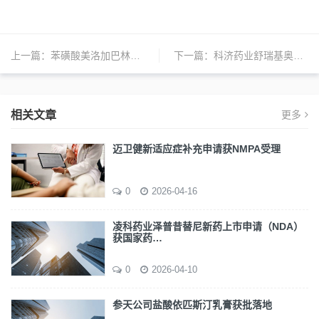
上一篇：
苯磺酸美洛加巴林片上市一周年
下一篇：
科济药业舒瑞基奥仑赛注射液新药上市申请受理
相关文章
更多
迈卫健新适应症补充申请获NMPA受理
0
2026-04-16
凌科药业泽普昔替尼新药上市申请（NDA）
获国家药…
0
2026-04-10
参天公司盐酸依匹斯汀乳膏获批落地