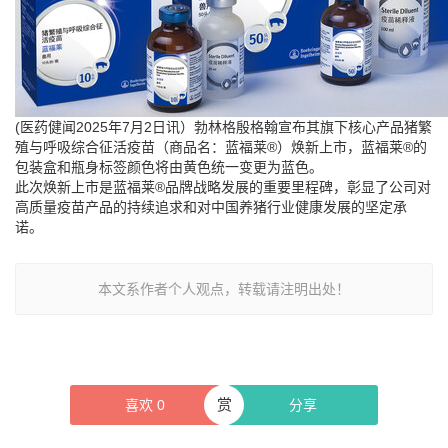
(医药健闻2025年7月2日讯）勃林格殷格翰宣布其旗下核心产品猪繁
殖与呼吸综合征活疫苗（商品名：蓝福莱®）焕新上市，蓝福莱®的
包装盒和瓶身标签颜色将由黄色统一变更为蓝色。
此次焕新上市是蓝福莱®品牌战略发展的重要里程碑，彰显了公司对
高质量疫苗产品的持续追求和对中国养猪行业健康发展的坚定承
诺。
本文系作者个人观点，转载请注明出处！
赏
喜欢
0
分享