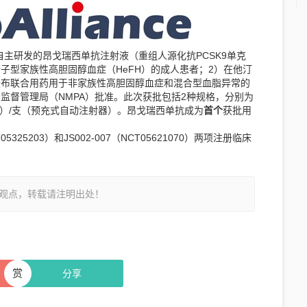
司自主研发的昂戈瑞西单抗注射液（重组人源化抗PCSK9单克
合子型家族性高胆固醇血症（HeFH）的成人患者；2）在他汀
麦布联合用药用于非家族性高胆固醇血症和混合型血脂异常的
监督管理局（NMPA）批准。此次获批包括2种规格，分别为
1ml）/支（预充式自动注射器）。昂戈瑞西单抗成为
首个
获批用
325203）和JS002-007（NCT05621070）两项注册临床
观点，转载请注明出处！
赏
分享