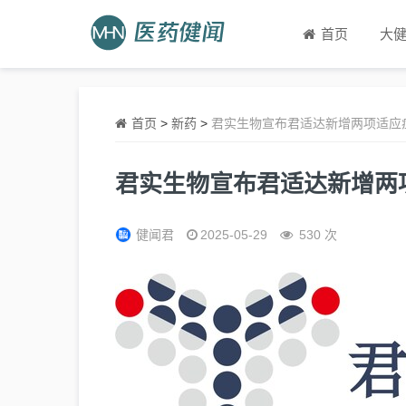
首页
大
首页
>
新药
>
君实生物宣布君适达新增两项适应
君实生物宣布君适达新增两
健闻君
2025-05-29
530 次