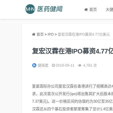
首页
大
首页
>
IPO
>
复宏汉霖在港IPO募资4.77亿美元
复宏汉霖在港IPO募资4.77
健闻君
2019-09-11
4,761 次
复星国际孙公司复宏汉霖在香港进行了规模高达4.
求，此次首次公开发行(ipo)将出售其扩大后股本的1
7.37美元)。这一价格区间的估值约为30亿至35亿
汉霖还从四个基石投资者那里筹集了总计1.4亿美