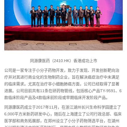
同源康医药（2410.HK）香港成功上市
公司是一家专注于小分子药物开发，致力于发现、开发创新靶向治
疗并对其进行商业化的生物制药企业，旨在解决癌症治疗中未满足
的临床需求。尤其在治疗非小细胞肺癌方面，公司已经取得了显著
进展。公司目前共有11条在研药物管线，包括核心产品TY-9591、6
款临床阶段产品及4款临床前阶段或早期临床开发阶段产品。
同源康医药成立于2017年11月，在浙江湖州长兴生命科学园建立了
6,000平方米新药研发中心，随后在上海建立了公司行政总部、临床
医学部和商务拓展部，在郑州设立了小分子药物筛选平台，在湖州